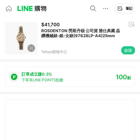
筆記
$41,700
ROSDENTON 勞斯丹頓 公司貨 雅仕典藏 晶
鑽機械錶-銀-女錶(97628LP-A4)25mm
搶購
Yahoo購物中心
訂單成立賺0.3%
100
點
下單享LINE POINTS點數