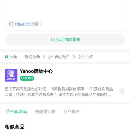
價格趨勢怎麼看？
設定到價通知
分類：
鞋包配飾
女性飾品配件
女性手錶
Yahoo購物中心
提供百萬商品讓您超好逛，15天鑑賞期購物保障！ 3C及特殊商品
回饋，請以訂單成立通知為準 1. 請注意以下品類商品均無回饋：
-Apple相關商品/手機/票券/儲值金/虛擬點數 -黃金 (金幣 / 金條
/ 金元寶 /立體黃金 / 黃金擺飾 /黃金條塊) [2023/2/10起適用] -
電玩/遊戲/相機/單眼/鏡頭/拍立得 [2024/6/1起適用] -內接硬
相似商品
熱銷排行榜
商品描述
碟、外接硬碟、主機板/顯示卡[2026/5/18起適用] 2. 以下訂單將
不符合導購資格，亦不得使用點數紅包： - 點擊Yahoo奇摩APP
相似商品
的購回饋活動享Yahoo超贈點回饋者 - 購物中心商店之商品：商