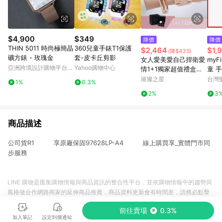
$4,900
$349
降價
降價
THIN 5011 時尚極簡晶
360兒童手錶T1保護
$2,464
$1,
(降$435)
礦方錶 - 玫瑰金
套-皮卡丘剪影
女人愛美愛自己捍衛愛
myFi
亞洲跨境設計購物平台
Yahoo購物中心
情1+1獨家超值禮盒手
童 
Pinkoi
錶鈦鋼手環二件組【W
孩子 
璀璨之星
台灣
1%
0.3%
KTL0188-KTL079】
2%
3
商品描述
公司貨R1 享原廠保固97628LP-A4 線上購買享_實體門市同
步服務
LINE 購物是匯集購物情報與商品資訊的整合性平台，並依購物情報中的趨勢與
風格做合作網路商家的延伸商品推薦，商品資料更新會有時間差，請務必點擊
商品至各合作網路商家，確認現售價與購物條件，一切資訊以合作廠商網頁為
前往賣場
0.3%
準。
加入筆記
設定到價通知