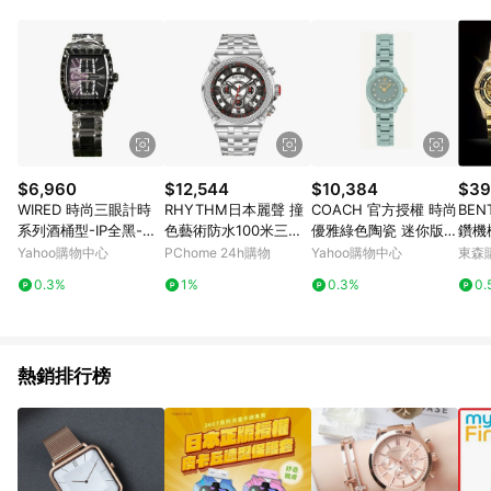
品賣場中有標示「商店」及顯示商店名稱者(指定活動店家除外)
3. 訂單回饋金額將扣除運費/購物金/超贈點/福利金/紅利折抵/折
價券等虛擬貨幣折抵 4. 大宗採購或批發轉賣不具回饋資格： 如
有相關事證認定您為大宗採購、批發轉賣而非最終消費使用者，
相關認定以Yahoo購物中心之認定為準
$6,960
$12,544
$10,384
$39
WIRED 時尚三眼計時
RHYTHM日本麗聲 撞
COACH 官方授權 時尚
BE
系列酒桶型-IP全黑-男
色藝術防水100米三眼
優雅綠色陶瓷 迷你版-
鑽機
錶(AF8Q99X)41*48m
日期顯示石英腕錶-銀
女錶CO14504664(20
Yahoo購物中心
PChome 24h購物
Yahoo購物中心
東森購
m
框紅黑底/不鏽鋼錶帶
mm)
0.3%
1%
0.3%
0.
熱銷排行榜