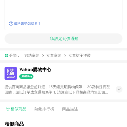
價格趨勢怎麼看？
設定到價通知
分類：
婦幼童裝
女童童裝
女童裙子洋裝
Yahoo購物中心
提供百萬商品讓您超好逛，15天鑑賞期購物保障！ 3C及特殊商品
回饋，請以訂單成立通知為準 1. 請注意以下品類商品均無回饋：
-Apple相關商品/手機/票券/儲值金/虛擬點數 -黃金 (金幣 / 金條
/ 金元寶 /立體黃金 / 黃金擺飾 /黃金條塊) [2023/2/10起適用] -
電玩/遊戲/相機/單眼/鏡頭/拍立得 [2024/6/1起適用] -內接硬
相似商品
熱銷排行榜
商品描述
碟、外接硬碟、主機板/顯示卡[2026/5/18起適用] 2. 以下訂單將
不符合導購資格，亦不得使用點數紅包： - 點擊Yahoo奇摩APP
相似商品
的購回饋活動享Yahoo超贈點回饋者 - 購物中心商店之商品：商