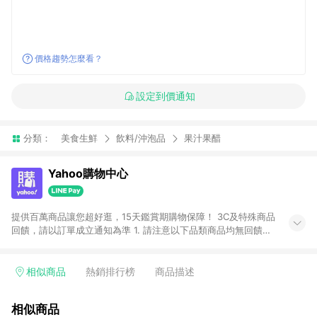
價格趨勢怎麼看？
設定到價通知
分類：
美食生鮮
飲料/沖泡品
果汁果醋
Yahoo購物中心
提供百萬商品讓您超好逛，15天鑑賞期購物保障！ 3C及特殊商品
回饋，請以訂單成立通知為準 1. 請注意以下品類商品均無回饋：
-Apple相關商品/手機/票券/儲值金/虛擬點數 -黃金 (金幣 / 金條
/ 金元寶 /立體黃金 / 黃金擺飾 /黃金條塊) [2023/2/10起適用] -
電玩/遊戲/相機/單眼/鏡頭/拍立得 [2024/6/1起適用] -內接硬
相似商品
熱銷排行榜
商品描述
碟、外接硬碟、主機板/顯示卡[2026/5/18起適用] 2. 以下訂單將
不符合導購資格，亦不得使用點數紅包： - 點擊Yahoo奇摩APP
相似商品
的購回饋活動享Yahoo超贈點回饋者 - 購物中心商店之商品：商