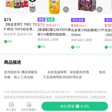
$73
歷史低價
歷史
【蝦皮直營】TREE TO
$73
$44
$16
(雙重省$11)
(降$7)
P 樹頂 100%綜合果汁
[家速配]園之味100%柳
光泉果汁時刻葡萄汁TP
光泉
系列 1L 石榴莓/柳橙/
蝦皮直營_最快當日到
橙汁※實際到貨效期約4
250ml
-250
蘋果/水蜜桃/蕃茄汁 果
天以上
萬家福線上購物
萬家福線上購物
萬家
4%
汁
6%
15%
1
商品描述
使用新鮮有 機蘋果釀造 未經過濾稀釋 , 保留醋母營養 無添
加糖、無人工添加物 可直接稀釋飲用或料理佐菜
LINE 購物是匯集購物情報與商品資訊的整合性平台，並依購物情報中的趨勢與
風格做合作網路商家的延伸商品推薦，商品資料更新會有時間差，請務必點擊
商品至各合作網路商家，確認現售價與購物條件，一切資訊以合作廠商網頁為
前往賣場
0.3%
準。
加入筆記
設定到價通知