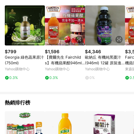
品賣場中有標示「商店」及顯示商店名稱者(指定活動店家除外)
3. 訂單回饋金額將扣除運費/購物金/超贈點/福利金/紅利折抵/折
價券等虛擬貨幣折抵 4. 大宗採購或批發轉賣不具回饋資格： 如
有相關事證認定您為大宗採購、批發轉賣而非最終消費使用者，
相關認定以Yahoo購物中心之認定為準
$799
$1,596
$4,346
$3,
Georgia 綠色蔬果原汁
【費爾先生 Fairchild
歐納丘 有機純黑棗汁
Fai
(750ml)
s】有機蘋果醋946mlx
(946ml) 12罐 原裝進
機蘋果
4瓶
口 早晨榮耀 美國 原汁
組
Yahoo購物中心
Yahoo購物中心
Yahoo購物中心
東森購
無添加糖
0.3%
0.3%
0%
0.
熱銷排行榜