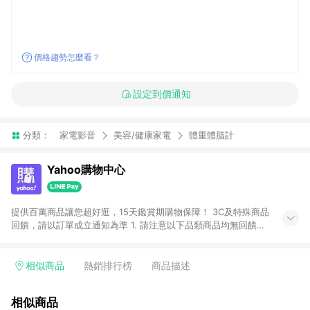
價格趨勢怎麼看？
設定到價通知
分類：
家電影音
美容/健康家電
體重體脂計
Yahoo購物中心
提供百萬商品讓您超好逛，15天鑑賞期購物保障！ 3C及特殊商品
回饋，請以訂單成立通知為準 1. 請注意以下品類商品均無回饋：
-Apple相關商品/手機/票券/儲值金/虛擬點數 -黃金 (金幣 / 金條
/ 金元寶 /立體黃金 / 黃金擺飾 /黃金條塊) [2023/2/10起適用] -
電玩/遊戲/相機/單眼/鏡頭/拍立得 [2024/6/1起適用] -內接硬
相似商品
熱銷排行榜
商品描述
碟、外接硬碟、主機板/顯示卡[2026/5/18起適用] 2. 以下訂單將
不符合導購資格，亦不得使用點數紅包： - 點擊Yahoo奇摩APP
相似商品
的購回饋活動享Yahoo超贈點回饋者 - 購物中心商店之商品：商