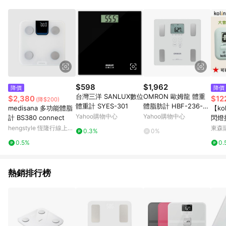
品賣場中有標示「商店」及顯示商店名稱者(指定活動店家除外)
3. 訂單回饋金額將扣除運費/購物金/超贈點/福利金/紅利折抵/折
價券等虛擬貨幣折抵 4. 大宗採購或批發轉賣不具回饋資格： 如
有相關事證認定您為大宗採購、批發轉賣而非最終消費使用者，
相關認定以Yahoo購物中心之認定為準
$598
$1,962
降價
降價
台灣三洋 SANLUX數位
OMRON 歐姆龍 體重
$2,380
$12
(降$200)
體重計 SYES-301
體脂肪計 HBF-236-J
medisana 多功能體脂
【ko
W (白色) 【杏一】
Yahoo購物中心
Yahoo購物中心
計 BS380 connect
閃燈
DLG
hengstyle 恆隆行線上購
東森購
0.3%
0%
物
0.5%
0.
熱銷排行榜