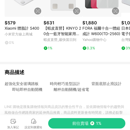
$579
$631
$1,880
$1,
Xiaomi 體脂計 S400
【蝦皮直營】KINYO 2
FORA 福爾十合一體組
日本D
0合一藍牙智能家用體
成計 W600(TD-2560)
電子
小米官方線上商城
脂計 藍芽 藍牙 體脂計
蝦皮直營_最快當日到
Yahoo購物中心
台灣
0%
體重計 現貨 原廠供貨
1%
0.3%
3
APP紀錄 非醫材
商品描述
超強化安全玻璃踏板 時尚輕巧造型設計 背面底部止滑設計
即站即秤自動開機 離秤自動關機/超省電
LINE 購物是匯集購物情報與商品資訊的整合性平台，並依購物情報中的趨勢與
風格做合作網路商家的延伸商品推薦，商品資料更新會有時間差，請務必點擊
商品至各合作網路商家，確認現售價與購物條件，一切資訊以合作廠商網頁為
前往賣場
1%
準。
加入筆記
設定到價通知