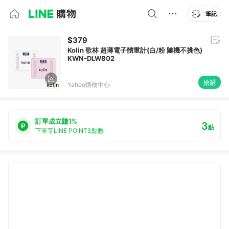
筆記
$379
Kolin 歌林 超薄電子體重計(白/粉 隨機不挑色)
KWN-DLW802
搶購
Yahoo購物中心
訂單成立賺1%
3
點
下單享LINE POINTS點數