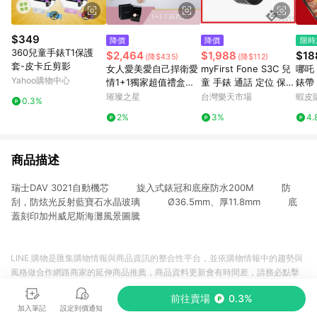
$349
降價
降價
限時
360兒童手錶T1保護
$2,464
$1,988
$18
(降$435)
(降$112)
套-皮卡丘剪影
女人愛美愛自己捍衛愛
myFirst Fone S3C 兒
哪吒 
Yahoo購物中心
情1+1獨家超值禮盒手
童 手錶 通話 定位 保護
錶帶
錶鈦鋼手環二件組【W
孩子 freesim
手錶錶
璀璨之星
台灣樂天市場
蝦皮
0.3%
KTL0188-KTL079】
s9錶
2%
3%
4.
商品描述
瑞士DAV 3021自動機芯 旋入式錶冠和底座防水200M 防
刮，防炫光反射藍寶石水晶玻璃 Ø36.5mm、厚11.8mm 底
蓋刻印加州威尼斯海灘風景圖騰
LINE 購物是匯集購物情報與商品資訊的整合性平台，並依購物情報中的趨勢與
風格做合作網路商家的延伸商品推薦，商品資料更新會有時間差，請務必點擊
商品至各合作網路商家，確認現售價與購物條件，一切資訊以合作廠商網頁為
前往賣場
0.3%
準。
加入筆記
設定到價通知