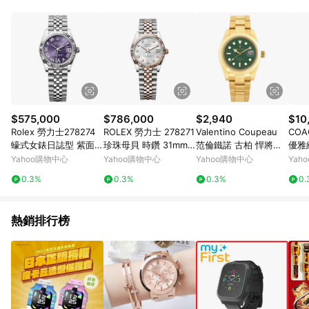
品賣場中有標示「商店」及顯示商店名稱者(指定活動店家除外)
3. 訂單回饋金額將扣除運費/購物金/超贈點/福利金/紅利折抵/折
價券等虛擬貨幣折抵 4. 大宗採購或批發轉賣不具回饋資格： 如
有相關事證認定您為大宗採購、批發轉賣而非最終消費使用者，
相關認定以Yahoo購物中心之認定為準
$575,000
$786,000
$2,940
$10
Rolex 勞力士278274
ROLEX 勞力士 278271
Valentino Coupeau
CO
蠔式女錶日誌型 紫面 V
珍珠母貝 時鑽 31mm
范倫鐵諾 古柏 悍將紳
優雅
I鑽石 31mm
五珠帶
士腕錶 (金殻/綠面/鋼
女錶C
Yahoo購物中心
Yahoo購物中心
Yahoo購物中心
Yah
帶)
mm)
0.3%
0.3%
0.3%
0.
熱銷排行榜