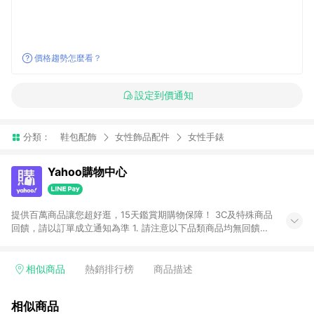
價格趨勢怎麼看？
設定到價通知
分類：
鞋包配飾
女性飾品配件
女性手錶
Yahoo購物中心
提供百萬商品讓您超好逛，15天鑑賞期購物保障！ 3C及特殊商品
回饋，請以訂單成立通知為準 1. 請注意以下品類商品均無回饋：
-Apple相關商品/手機/票券/儲值金/虛擬點數 -黃金 (金幣 / 金條
/ 金元寶 /立體黃金 / 黃金擺飾 /黃金條塊) [2023/2/10起適用] -
電玩/遊戲/相機/單眼/鏡頭/拍立得 [2024/6/1起適用] -內接硬
相似商品
熱銷排行榜
商品描述
碟、外接硬碟、主機板/顯示卡[2026/5/18起適用] 2. 以下訂單將
不符合導購資格，亦不得使用點數紅包： - 點擊Yahoo奇摩APP
相似商品
的購回饋活動享Yahoo超贈點回饋者 - 購物中心商店之商品：商