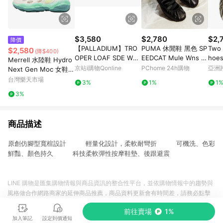
$3,580
$2,780
$2,
降價
【PALLADIUM】TRO
PUMA 休閒鞋 黑色 SP
Two 
$2,580
(降$400)
OPER LOAF SDE WP
EEDCAT Mule Wns 穆
hoes
Merrell 水陸鞋 Hydro
+防水鞋 永夜黑(74591
勒 懶人 女 40961801
eopa
京站i購物Qonline
PChome 24h購物
亞洲
Next Gen Moc 女鞋
-008)
Pinko
青綠 漸層 戶外鞋 溯溪
台灣樂天市場
3%
1%
1
鞋 ML00003584
3%
商品描述
原創仿腳型寬楦設計 輕量化設計，柔軟耐彎折 可機洗、色彩
鮮豔、顏色持久 科技柔軟彈性按摩鞋墊、後跟避震
LINE 購物是匯集購物情報與商品資訊的整合性平台，並依購物情報中的趨勢與
風格做合作網路商家的延伸商品推薦，商品資料更新會有時間差，請務必點擊
商品至各合作網路商家，確認現售價與購物條件，一切資訊以合作廠商網頁為
前往賣場
1%
準。
加入筆記
設定到價通知