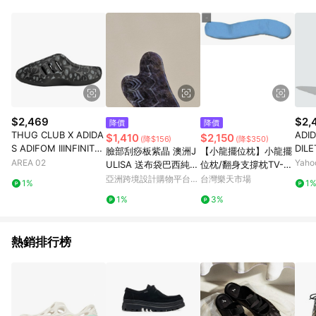
品賣場中有標示「商店」及顯示商店名稱者(指定活動店家除外)
3. 訂單回饋金額將扣除運費/購物金/超贈點/福利金/紅利折抵/折
價券等虛擬貨幣折抵 4. 大宗採購或批發轉賣不具回饋資格： 如
有相關事證認定您為大宗採購、批發轉賣而非最終消費使用者，
相關認定以Yahoo購物中心之認定為準
$2,469
$2,
降價
降價
THUG CLUB X ADIDA
ADID
$1,410
$2,150
(降$156)
(降$350)
S ADIFOM IIINFINITY
DILE
臉部刮痧板紫晶 澳洲J
【小龍擺位枕】小龍擺
MULE BLACK
運動拖
AREA 02
Yah
ULISA 送布袋巴西純天
位枕/翻身支撐枕TV-30
然新春開運穴道按摩
2
亞洲跨境設計購物平台
台灣樂天市場
1%
1
Pinkoi
1%
3%
熱銷排行榜