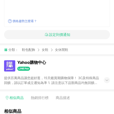
價格趨勢怎麼看？
設定到價通知
分類：
鞋包配飾
女鞋
女休閒鞋
Yahoo購物中心
提供百萬商品讓您超好逛，15天鑑賞期購物保障！ 3C及特殊商品
回饋，請以訂單成立通知為準 1. 請注意以下品類商品均無回饋：
-Apple相關商品/手機/票券/儲值金/虛擬點數 -黃金 (金幣 / 金條
/ 金元寶 /立體黃金 / 黃金擺飾 /黃金條塊) [2023/2/10起適用] -
電玩/遊戲/相機/單眼/鏡頭/拍立得 [2024/6/1起適用] -內接硬
相似商品
熱銷排行榜
商品描述
碟、外接硬碟、主機板/顯示卡[2026/5/18起適用] 2. 以下訂單將
不符合導購資格，亦不得使用點數紅包： - 點擊Yahoo奇摩APP
相似商品
的購回饋活動享Yahoo超贈點回饋者 - 購物中心商店之商品：商