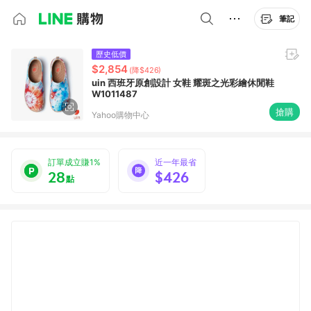
筆記
歷史低價
$2,854
(降$426)
uin 西班牙原創設計 女鞋 耀斑之光彩繪休閒鞋
W1011487
搶購
Yahoo購物中心
訂單成立賺1%
近一年最省
28
$426
點