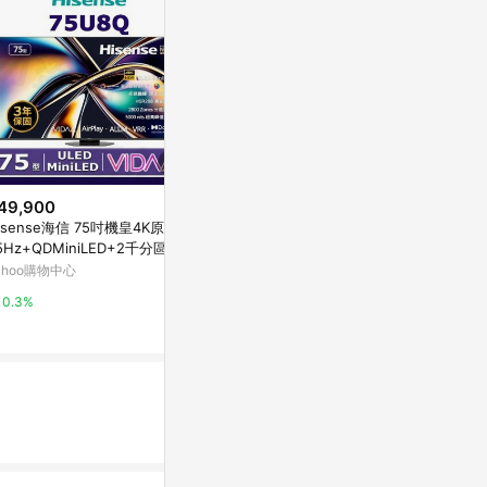
49,900
$549
歷史低價
isense海信 75吋機皇4K原生1
【Ezstick】Readmoo Moolnk P
$20,900
(降
5Hz+QDMiniLED+2千分區控
ro 2 10.3吋 電子閱讀器 適用 靜
50 吋｜LG Q
頂極液晶顯示器(75U8Q)
電式 類紙膜 (霧面)
ahoo購物中心
Yahoo購物中心
示器｜82系列｜
D82ATA
LG官方線上商
0.3%
0.3%
15%