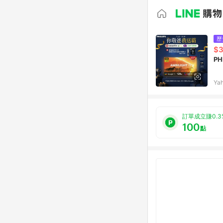
歷
$3
PH
Ya
訂單成立賺0.3
100
點