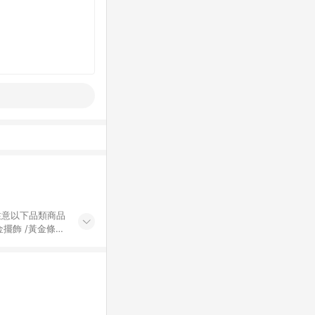
黃金擺飾 /黃金條
的購回饋活動享
除外) 3. 訂
轉賣不具回饋資
認定為準