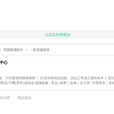
設定到價通知
電腦週邊配件
一般電腦螢幕
物中心
天鑑賞期購物保障！ 3C及特殊商品回饋，請以訂單成立通知為準 1. 請注意以下品類商品
關商品/手機/票券/儲值金/虛擬點數 -黃金 (金幣 / 金條 / 金元寶 /立體黃金 / 
] 2. 以下訂單將不符合導購資格，亦不得使用點數紅包： - 點擊Yahoo奇摩APP
 - 購物中心商店之商品：商品賣場中有標示「商店」及顯示商店名稱者(指定活動店家
排行榜
商品描述
購物金/超贈點/福利金/紅利折抵/折價券等虛擬貨幣折抵 4. 大宗採購或批發
定您為大宗採購、批發轉賣而非最終消費使用者，相關認定以Yahoo購物中心之