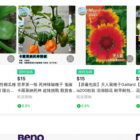
限時加碼
限時加碼
$15
$15
$
矮性櫛瓜種
世界第一辣 死神辣椒種子 鬼椒
【原廠包裝】天人菊種子Gaillard
【
園 陽台盆
卡羅萊納死神 超辣挑戰 觀賞食用
ia200粒裝 澎湖縣花 耐旱耐熱草
花
無農藥 新
盆栽陽台 辣椒收藏 煉獄級 自種
花 四季開花 蜜源植物 地被盆栽
花
蝦皮購物
蝦皮購物
蝦
辣椒
兩用 新手必成
必
8.8%
8.8%