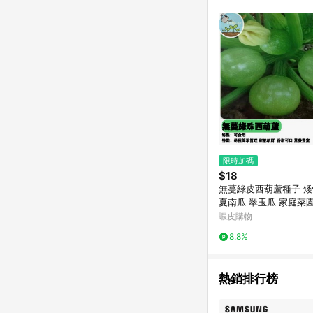
限時加碼
$18
無蔓綠皮西葫蘆種子 
夏南瓜 翠玉瓜 家庭菜
栽 易栽種 豐收快 自種
蝦皮購物
鮮採種 適合台灣氣候
8.8%
熱銷排行榜