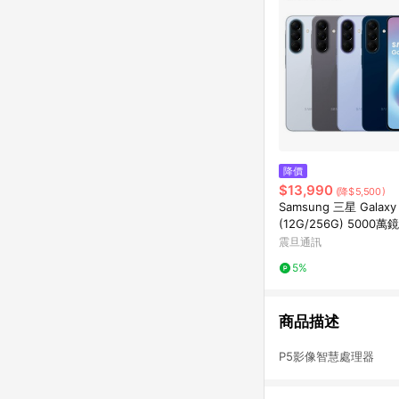
降價
$13,990
(降$5,500)
Samsung 三星 Galaxy
(12G/256G) 5000萬
7吋螢幕 Exynos1680
震旦通訊
5%
商品描述
P5影像智慧處理器 