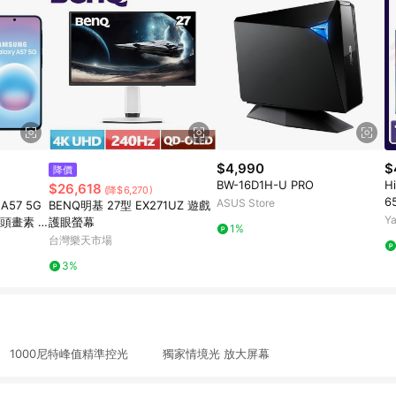
$4,990
$
降價
BW-16D1H-U PRO
H
$26,618
(降$6,270)
6
ASUS Store
 A57 5G
BENQ明基 27型 EX271UZ 遊戲
光
Y
鏡頭畫素 6.
護眼螢幕
1%
台灣樂天市場
3%
1000尼特峰值精準控光 獨家情境光 放大屏幕