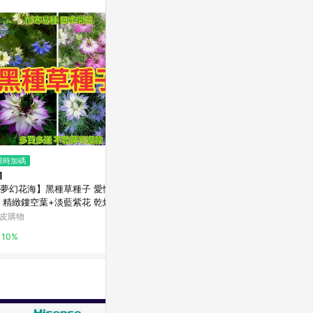
$8,490
$1,369
限時加碼
Galaxy Tab A9+ 128G 銀
[COSCO代購6
1
新英倫蛤蜊濃湯 
SAMSUNG 三星商城
夢幻花海】黑種草種子 愛情之
3組
台灣樂天市場
 精緻鏤空葉+淡藍紫花 乾燥
0%
/切花材料 耐寒易種 陽台花園
皮購物
3%
備 四季可種
10%