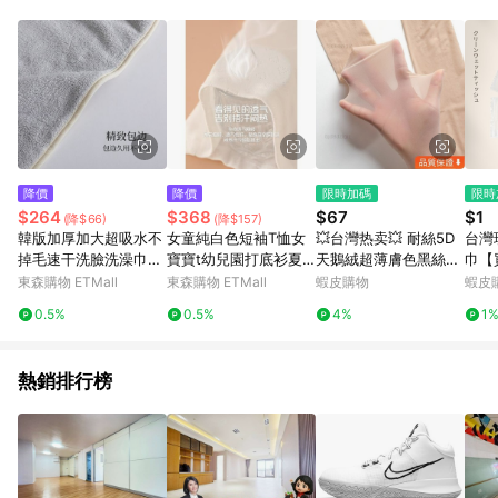
品賣場中有標示「商店」及顯示商店名稱者(指定活動店家除外)
3. 訂單回饋金額將扣除運費/購物金/超贈點/福利金/紅利折抵/折
價券等虛擬貨幣折抵 4. 大宗採購或批發轉賣不具回饋資格： 如
有相關事證認定您為大宗採購、批發轉賣而非最終消費使用者，
相關認定以Yahoo購物中心之認定為準
降價
降價
限時加碼
限時
$264
$368
$67
$1
(降$66)
(降$157)
韓版加厚加大超吸水不
女童純白色短袖T恤女
💥台灣热卖💥 耐絲5D
台灣
掉毛速干洗臉洗澡巾男
寶寶t幼兒園打底衫夏
天鵝絨超薄膚色黑絲襪
巾【
女學生宿舍毛巾用
季貼身睡衣純棉上衣背
女任意剪薄款連褲襪夏
濕紙
東森購物 ETMall
東森購物 ETMall
蝦皮購物
蝦皮
心
季防勾絲黑絲春秋款親
房濕
0.5%
0.5%
4%
1
膚 網襪 絲襪 連體襪 M
隨身
9CR
熱銷排行榜