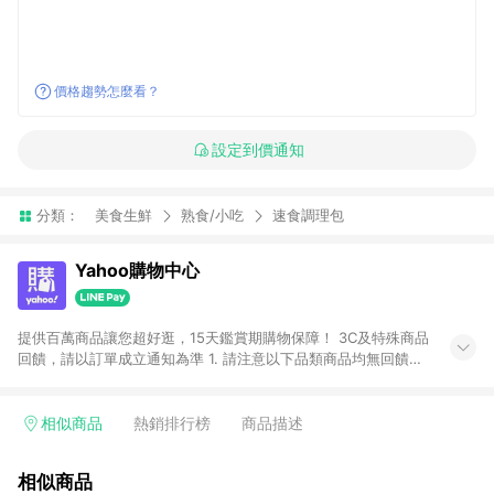
價格趨勢怎麼看？
設定到價通知
分類：
美食生鮮
熟食/小吃
速食調理包
Yahoo購物中心
提供百萬商品讓您超好逛，15天鑑賞期購物保障！ 3C及特殊商品
回饋，請以訂單成立通知為準 1. 請注意以下品類商品均無回饋：
-Apple相關商品/手機/票券/儲值金/虛擬點數 -黃金 (金幣 / 金條
/ 金元寶 /立體黃金 / 黃金擺飾 /黃金條塊) [2023/2/10起適用] -
電玩/遊戲/相機/單眼/鏡頭/拍立得 [2024/6/1起適用] -內接硬
相似商品
熱銷排行榜
商品描述
碟、外接硬碟、主機板/顯示卡[2026/5/18起適用] 2. 以下訂單將
不符合導購資格，亦不得使用點數紅包： - 點擊Yahoo奇摩APP
相似商品
的購回饋活動享Yahoo超贈點回饋者 - 購物中心商店之商品：商