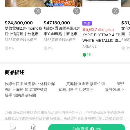
$24,800,000
$47,180,000
$31
降價
雙敦電梯2房-momo秋
無敵河景邊間皇冠4房
文化
$5,627
(降$2,250)
虹中信房屋｜台北市松
車Yuki珮瑜｜新北市板
面｜
KYRIE FLYTRAP 4 EP
山區長安東路二段
橋區中山路二段
一路
5168實價登錄比價王
5168實價登錄比價王
51
WHITE METALLIC SIL
VER
AREA 02
0%
0%
0
1%
商品描述
拉線封口不掉渣 防止材料外漏 質地輕薄通透 滲透性強 加密
設計不漏粉 加厚加密材質 多種用途 生活好幫手 提升效率小
幫手 節約過濾時間
LINE 購物是匯集購物情報與商品資訊的整合性平台，並依購物情報中的趨勢與
風格做合作網路商家的延伸商品推薦，商品資料更新會有時間差，請務必點擊
商品至各合作網路商家，確認現售價與購物條件，一切資訊以合作廠商網頁為
前往賣場
1%
準。