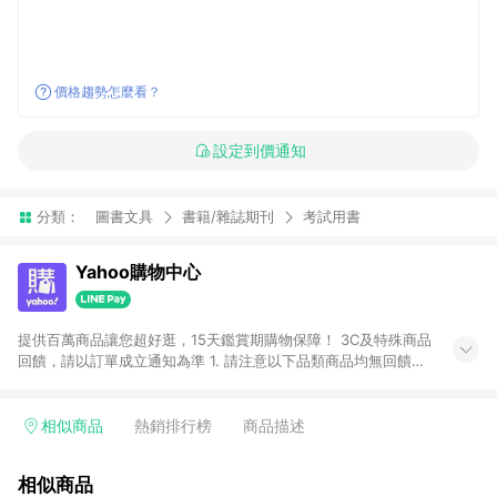
價格趨勢怎麼看？
設定到價通知
分類：
圖書文具
書籍/雜誌期刊
考試用書
Yahoo購物中心
提供百萬商品讓您超好逛，15天鑑賞期購物保障！ 3C及特殊商品
回饋，請以訂單成立通知為準 1. 請注意以下品類商品均無回饋：
-Apple相關商品/手機/票券/儲值金/虛擬點數 -黃金 (金幣 / 金條
/ 金元寶 /立體黃金 / 黃金擺飾 /黃金條塊) [2023/2/10起適用] -
電玩/遊戲/相機/單眼/鏡頭/拍立得 [2024/6/1起適用] -內接硬
相似商品
熱銷排行榜
商品描述
碟、外接硬碟、主機板/顯示卡[2026/5/18起適用] 2. 以下訂單將
不符合導購資格，亦不得使用點數紅包： - 點擊Yahoo奇摩APP
相似商品
的購回饋活動享Yahoo超贈點回饋者 - 購物中心商店之商品：商