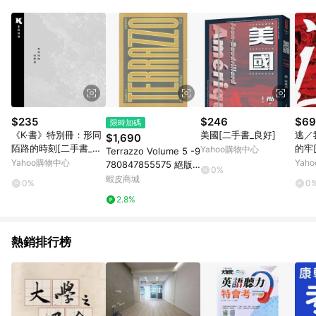
品賣場中有標示「商店」及顯示商店名稱者(指定活動店家除外)
3. 訂單回饋金額將扣除運費/購物金/超贈點/福利金/紅利折抵/折
價券等虛擬貨幣折抵 4. 大宗採購或批發轉賣不具回饋資格： 如
有相關事證認定您為大宗採購、批發轉賣而非最終消費使用者，
相關認定以Yahoo購物中心之認定為準
$235
$246
$69
限時加碼
《K·書》特別冊：形同
美國[二手書_良好]
逃／
$1,690
陌路的時刻[二手書_良
的牢
Yahoo購物中心
Terrazzo Volume 5 -9
好]
Yahoo購物中心
Yah
780847855575 絕版
0%
英文設計書 [建築人設
蝦皮商城
0%
0
計人的店-上博圖書]
2.8%
熱銷排行榜