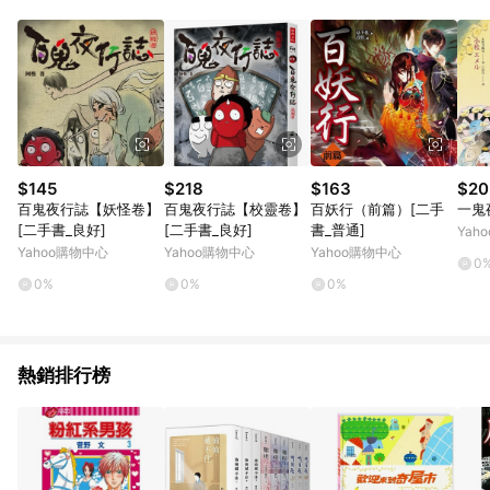
品賣場中有標示「商店」及顯示商店名稱者(指定活動店家除外)
3. 訂單回饋金額將扣除運費/購物金/超贈點/福利金/紅利折抵/折
價券等虛擬貨幣折抵 4. 大宗採購或批發轉賣不具回饋資格： 如
有相關事證認定您為大宗採購、批發轉賣而非最終消費使用者，
相關認定以Yahoo購物中心之認定為準
$145
$218
$163
$20
百鬼夜行誌【妖怪卷】
百鬼夜行誌【校靈卷】
百妖行（前篇）[二手
一鬼
[二手書_良好]
[二手書_良好]
書_普通]
Yah
Yahoo購物中心
Yahoo購物中心
Yahoo購物中心
0
0%
0%
0%
熱銷排行榜