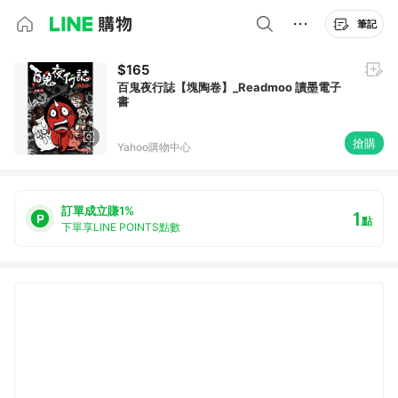
筆記
$165
百鬼夜行誌【塊陶卷】_Readmoo 讀墨電子
書
搶購
Yahoo購物中心
訂單成立賺1%
1
點
下單享LINE POINTS點數