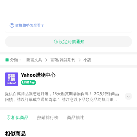
價格趨勢怎麼看？
設定到價通知
分類：
圖書文具
書籍/雜誌期刊
小說
Yahoo購物中心
提供百萬商品讓您超好逛，15天鑑賞期購物保障！ 3C及特殊商品
回饋，請以訂單成立通知為準 1. 請注意以下品類商品均無回饋：
-Apple相關商品/手機/票券/儲值金/虛擬點數 -黃金 (金幣 / 金條
/ 金元寶 /立體黃金 / 黃金擺飾 /黃金條塊) [2023/2/10起適用] -
電玩/遊戲/相機/單眼/鏡頭/拍立得 [2024/6/1起適用] -內接硬
相似商品
熱銷排行榜
商品描述
碟、外接硬碟、主機板/顯示卡[2026/5/18起適用] 2. 以下訂單將
不符合導購資格，亦不得使用點數紅包： - 點擊Yahoo奇摩APP
相似商品
的購回饋活動享Yahoo超贈點回饋者 - 購物中心商店之商品：商