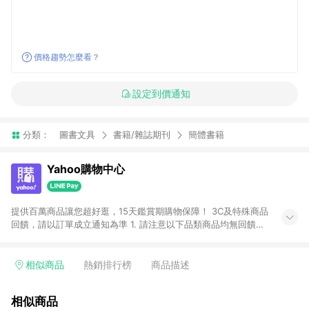
價格趨勢怎麼看？
設定到價通知
分類：
圖書文具
書籍/雜誌期刊
簡體書籍
Yahoo購物中心
提供百萬商品讓您超好逛，15天鑑賞期購物保障！ 3C及特殊商品
回饋，請以訂單成立通知為準 1. 請注意以下品類商品均無回饋：
-Apple相關商品/手機/票券/儲值金/虛擬點數 -黃金 (金幣 / 金條
/ 金元寶 /立體黃金 / 黃金擺飾 /黃金條塊) [2023/2/10起適用] -
電玩/遊戲/相機/單眼/鏡頭/拍立得 [2024/6/1起適用] -內接硬
相似商品
熱銷排行榜
商品描述
碟、外接硬碟、主機板/顯示卡[2026/5/18起適用] 2. 以下訂單將
不符合導購資格，亦不得使用點數紅包： - 點擊Yahoo奇摩APP
相似商品
的購回饋活動享Yahoo超贈點回饋者 - 購物中心商店之商品：商