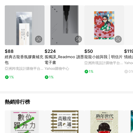
品賣場中有標示「商店」及顯示商店名稱者(指定活動店家除外)
3. 訂單回饋金額將扣除運費/購物金/超贈點/福利金/紅利折抵/折
價券等虛擬貨幣折抵 4. 大宗採購或批發轉賣不具回饋資格： 如
有相關事證認定您為大宗採購、批發轉賣而非最終消費使用者，
相關認定以Yahoo購物中心之認定為準
$88
$224
$50
$11
經典古龍香氛膠囊補充
孤獨課_Readmoo 讀墨
龍龍小姐與我 | 明信片
情繞
包
電子書
亞洲跨境設計購物平台
Yah
Pinkoi
亞洲跨境設計購物平台
Yahoo購物中心
1%
0
Pinkoi
1%
1%
熱銷排行榜