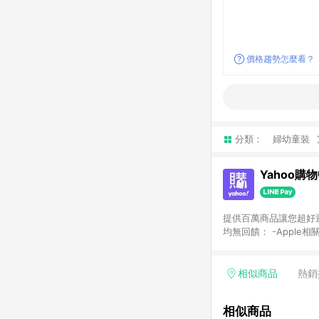
價格趨勢怎麼看？
分類：
婦幼童裝
Yahoo購
提供百萬商品讓您超好逛，15
均無回饋： -Apple相
塊) [2023/2/10起適用] -電玩/遊戲/相機/單眼/鏡頭/拍立得 [2024/6/1起適用] -內接硬碟、外接硬碟、主機板/顯示卡
[2026/5/18起適用
Yahoo超贈點回饋者
相似商品
熱銷
單回饋金額將扣除運費/
格： 如有相關事證認
相似商品