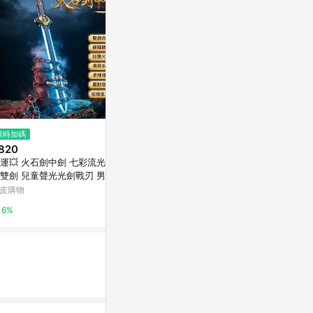
限時加碼
降價
限時加碼
820
$157
$850
(降$102)
運💥 火石劍中劍 七彩流光燈噴
博寶兒 Probo~入浴球(130g) 款
【英國Shnug
雙劍 兒童聲光光劍戰刃 男孩玩
式可選 玩具隨機出貨
納桶 玩具收納 -
 噴霧火花 可合體 劍中藏劍 男
皮購物
小三美日官網
蝦皮購物
生日禮物
6%
5%
2.4%