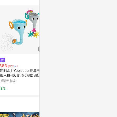
降價
限時加碼
限時加碼
383
$188
$59
(降$67)
閉彩盒】Yookidoo 長鼻子小
萌鴨旋轉水車 寶寶洗澡 兒童戲水
現貨〔解壓玩
戲水組-灰/藍【悅兒園婦幼生
浴室玩具 男孩女孩 旋轉水車 玩
指泡泡樂 ♥ 滅鼠先鋒 手指泡泡
館】
水玩具 洗澡神器 創意玩具 親子
灣樂天市場
蝦皮購物
蝦皮購物
互動 花灑玩具
3%
2%
7.2%