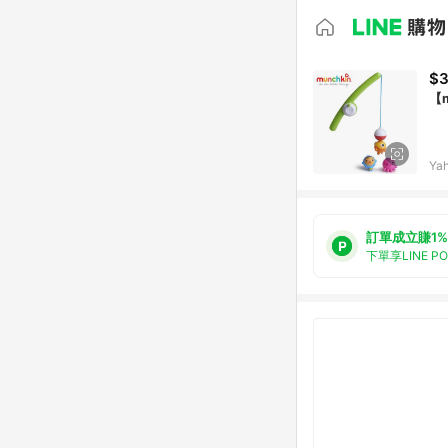
$
【
Ya
訂單成立賺1%
下單享LINE P