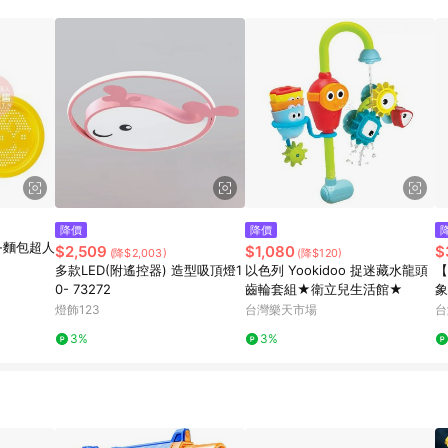
降價
降價
人-麵包超人
$2,509
$1,080
$
(降$2,003)
(降$120)
多款LED(附遙控器) 造型吸頂燈1
以色列 Yookidoo 捉迷藏水龍頭
【
0- 73272
齒輪套組★衛立兒生活館★
象
活
燈飾123
台灣樂天市場
台
3%
3%