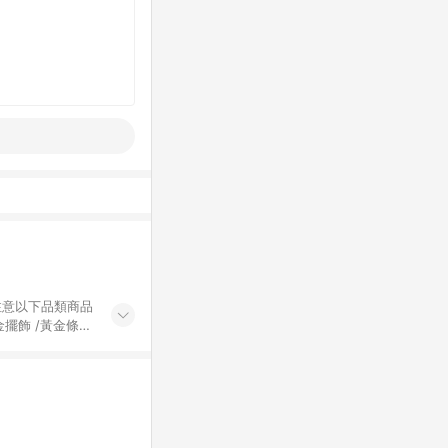
黃金擺飾 /黃金條
的購回饋活動享
除外) 3. 訂
轉賣不具回饋資
認定為準