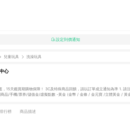
設定到價通知
兒童玩具
洗澡玩具
物中心
天鑑賞期購物保障！ 3C及特殊商品回饋，請以訂單成立通知為準 1. 請注意以下品類商品
關商品/手機/票券/儲值金/虛擬點數 -黃金 (金幣 / 金條 / 金元寶 /立體黃金 / 
] 2. 以下訂單將不符合導購資格，亦不得使用點數紅包： - 點擊Yahoo奇摩APP
 - 購物中心商店之商品：商品賣場中有標示「商店」及顯示商店名稱者(指定活動店家
排行榜
商品描述
購物金/超贈點/福利金/紅利折抵/折價券等虛擬貨幣折抵 4. 大宗採購或批發
定您為大宗採購、批發轉賣而非最終消費使用者，相關認定以Yahoo購物中心之