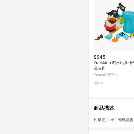
$945
Yookidoo 戲水玩具-
澡玩具
Yahoo購物中心
0%
商品描述
釣竿把手 小手輕鬆抓