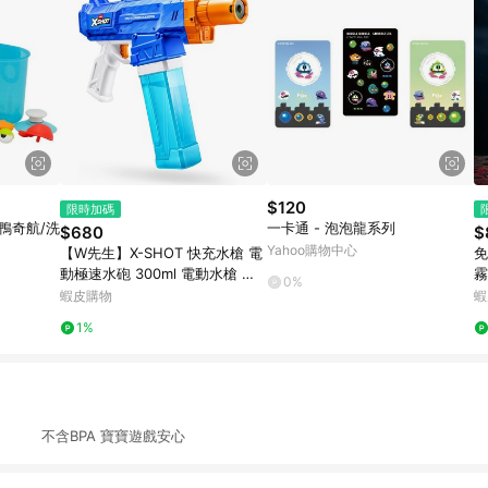
$120
限時加碼
神鴨奇航/洗
一卡通 - 泡泡龍系列
$680
$
Yahoo購物中心
【W先生】X-SHOT 快充水槍 電
免
動極速水砲 300ml 電動水槍 自
霧
0%
動連發水槍 連射水槍 噴水槍 戲
具
蝦皮購物
蝦
水 泳池 玩具
生
1%
握 不含BPA 寶寶遊戲安心