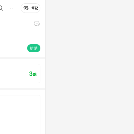
筆記
搶購
3
點