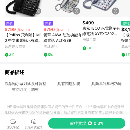
$499
降價
降價
限時
東元TECO 來電顯示有
$799
$790
$8,
(降$100)
(降$100)
線電話 XYFXC302
【Philips 飛利浦】M1
愛華 AIWA 助聽功能有
【 
(銀) 家用電話 市內電
神腦生活
0 中文來電顯示有線電
線電話 ALT-889
投影
話 桌上電話
話 黑色【三井3C】
夾紙)
台灣樂天市場
震旦通訊
萬家
1%
3%
5%
1
商品描述
液晶顯示幕對比度可調整 具有鬧鐘功能 具簡易計算機功能
暫切時間可調整
LINE 購物是匯集購物情報與商品資訊的整合性平台，並依購物情報中的趨勢與
風格做合作網路商家的延伸商品推薦，商品資料更新會有時間差，請務必點擊
商品至各合作網路商家，確認現售價與購物條件，一切資訊以合作廠商網頁為
前往賣場
0.3%
準。
加入筆記
設定到價通知