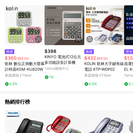
品賣場中有標示「商店」及顯示商店名稱者(指定活動店家除外)
3. 訂單回饋金額將扣除運費/購物金/超贈點/福利金/紅利折抵/折
價券等虛擬貨幣折抵 4. 大宗採購或批發轉賣不具回饋資格： 如
有相關事證認定您為大宗採購、批發轉賣而非最終消費使用者，
相關認定以Yahoo購物中心之認定為準
$398
降價
降價
歷史
KINYO 電池式12位元
$360
$432
$1,
(降$39)
(降$58)
多功能語音計算機
歌林 數位正倒數大螢幕
KOLIN 歌林大字鍵有線
昌運
Yahoo購物中心
計時器KGM-KU820W
電話 KTP-WDP02
EL 
示電
東森購物 ETMall
東森購物 ETMall
Yah
1%
能 
0.5%
0.5%
0.
熱銷排行榜