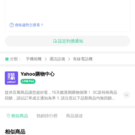
價格趨勢怎麼看？
設定到價通知
分類：
手機相機
通訊設備
有線電話機
Yahoo購物中心
提供百萬商品讓您超好逛，15天鑑賞期購物保障！ 3C及特殊商品
回饋，請以訂單成立通知為準 1. 請注意以下品類商品均無回饋：
-Apple相關商品/手機/票券/儲值金/虛擬點數 -黃金 (金幣 / 金條
/ 金元寶 /立體黃金 / 黃金擺飾 /黃金條塊) [2023/2/10起適用] -
電玩/遊戲/相機/單眼/鏡頭/拍立得 [2024/6/1起適用] -內接硬
相似商品
熱銷排行榜
商品描述
碟、外接硬碟、主機板/顯示卡[2026/5/18起適用] 2. 以下訂單將
不符合導購資格，亦不得使用點數紅包： - 點擊Yahoo奇摩APP
相似商品
的購回饋活動享Yahoo超贈點回饋者 - 購物中心商店之商品：商