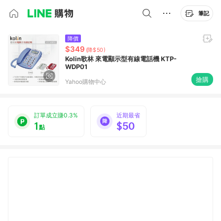
筆記
降價
$349
(降$50)
Kolin歌林 來電顯示型有線電話機 KTP-
WDP01
搶購
Yahoo購物中心
訂單成立賺0.3%
近期最省
1
$50
點