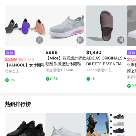
品賣場中有標示「商店」及顯示商店名稱者(指定活動店家除外)
3. 訂單回饋金額將扣除運費/購物金/超贈點/福利金/紅利折抵/折
價券等虛擬貨幣折抵 4. 大宗採購或批發轉賣不具回饋資格： 如
有相關事證認定您為大宗採購、批發轉賣而非最終消費使用者，
相關認定以Yahoo購物中心之認定為準
$999
$1,890
降價
降價
【Alice】韓國設計師款
ADIDAS ORIGINALS A
$399
$1,
(降$3,581)
勁酷作風運動休閒鞋
DILETTE ESSENTIAL
【KANGOL】女休閒鞋
李寧
(彈力耐磨/穆勒/瑪麗
W 女運動拖鞋-紫粉-IF
東森購物 ETMall
Yahoo購物中心
德之
貝拉美人
珍/防水)灰色
3572
運動
東森購
0.5%
1%
3%
0.
熱銷排行榜