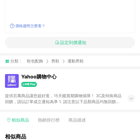
價格趨勢怎麼看？
設定到價通知
分類：
鞋包配飾
男鞋
運動男鞋
Yahoo購物中心
提供百萬商品讓您超好逛，15天鑑賞期購物保障！ 3C及特殊商品
回饋，請以訂單成立通知為準 1. 請注意以下品類商品均無回饋：
-Apple相關商品/手機/票券/儲值金/虛擬點數 -黃金 (金幣 / 金條
/ 金元寶 /立體黃金 / 黃金擺飾 /黃金條塊) [2023/2/10起適用] -
電玩/遊戲/相機/單眼/鏡頭/拍立得 [2024/6/1起適用] -內接硬
相似商品
熱銷排行榜
商品描述
碟、外接硬碟、主機板/顯示卡[2026/5/18起適用] 2. 以下訂單將
不符合導購資格，亦不得使用點數紅包： - 點擊Yahoo奇摩APP
相似商品
的購回饋活動享Yahoo超贈點回饋者 - 購物中心商店之商品：商