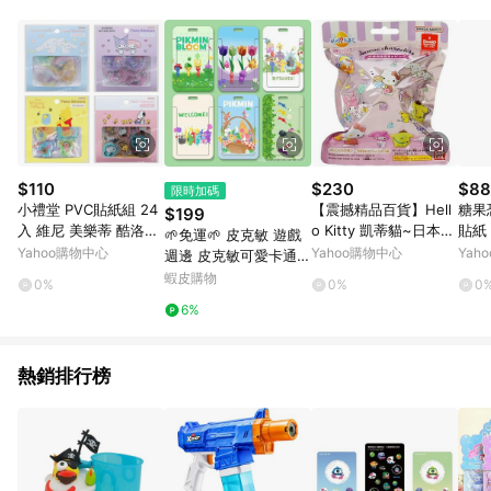
品賣場中有標示「商店」及顯示商店名稱者(指定活動店家除外)
3. 訂單回饋金額將扣除運費/購物金/超贈點/福利金/紅利折抵/折
價券等虛擬貨幣折抵 4. 大宗採購或批發轉賣不具回饋資格： 如
有相關事證認定您為大宗採購、批發轉賣而非最終消費使用者，
相關認定以Yahoo購物中心之認定為準
$110
$230
$88
限時加碼
小禮堂 PVC貼紙組 24
【震撼精品百貨】Hell
糖果
$199
入 維尼 美樂蒂 酷洛米
o Kitty 凱蒂貓~日本sa
貼紙
🌱免運🌱 皮克敏 遊戲
大耳狗 Moomin
nrio三麗鷗 MX泡澡沐
Yahoo購物中心
Yahoo購物中心
Yah
週邊 皮克敏可愛卡通滑
浴球 郊遊款(共4種/隨
蓋卡套飯卡公交卡身份
蝦皮購物
0%
0%
0
機出貨)*81375
證件保護套門禁校園學
6%
生 QK8F
熱銷排行榜