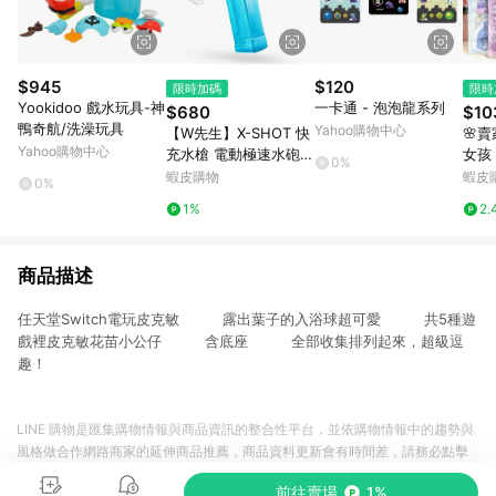
$945
$120
限時加碼
限時
Yookidoo 戲水玩具-神
一卡通 - 泡泡龍系列
$680
$10
鴨奇航/洗澡玩具
Yahoo購物中心
【W先生】X-SHOT 快
🌸
Yahoo購物中心
充水槍 電動極速水砲 3
女孩
0%
00ml 電動水槍 自動連
兒童
蝦皮購物
蝦皮
0%
發水槍 連射水槍 噴水
立體
1%
2.
槍 戲水 泳池 玩具
商品描述
任天堂Switch電玩皮克敏 露出葉子的入浴球超可愛 共5種遊
戲裡皮克敏花苗小公仔 含底座 全部收集排列起來，超級逗
趣！
LINE 購物是匯集購物情報與商品資訊的整合性平台，並依購物情報中的趨勢與
風格做合作網路商家的延伸商品推薦，商品資料更新會有時間差，請務必點擊
商品至各合作網路商家，確認現售價與購物條件，一切資訊以合作廠商網頁為
前往賣場
1%
準。