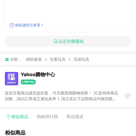
價格趨勢怎麼看？
設定到價通知
分類：
婦幼童裝
兒童玩具
洗澡玩具
Yahoo購物中心
提供百萬商品讓您超好逛，15天鑑賞期購物保障！ 3C及特殊商品
回饋，請以訂單成立通知為準 1. 請注意以下品類商品均無回饋：
-Apple相關商品/手機/票券/儲值金/虛擬點數 -黃金 (金幣 / 金條
/ 金元寶 /立體黃金 / 黃金擺飾 /黃金條塊) [2023/2/10起適用] -
電玩/遊戲/相機/單眼/鏡頭/拍立得 [2024/6/1起適用] -內接硬
相似商品
熱銷排行榜
商品描述
碟、外接硬碟、主機板/顯示卡[2026/5/18起適用] 2. 以下訂單將
不符合導購資格，亦不得使用點數紅包： - 點擊Yahoo奇摩APP
相似商品
的購回饋活動享Yahoo超贈點回饋者 - 購物中心商店之商品：商