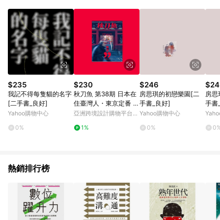
品賣場中有標示「商店」及顯示商店名稱者(指定活動店家除外)
3. 訂單回饋金額將扣除運費/購物金/超贈點/福利金/紅利折抵/折
價券等虛擬貨幣折抵 4. 大宗採購或批發轉賣不具回饋資格： 如
有相關事證認定您為大宗採購、批發轉賣而非最終消費使用者，
相關認定以Yahoo購物中心之認定為準
$235
$230
$246
$24
我記不得每隻貓的名字
秋刀魚 第38期 日本在
房思琪的初戀樂園[二
房思
[二手書_良好]
住臺灣人・東京定番 東
手書_良好]
手書
京99
Yahoo購物中心
亞洲跨境設計購物平台
Yahoo購物中心
Yah
Pinkoi
0%
1%
0%
0
熱銷排行榜