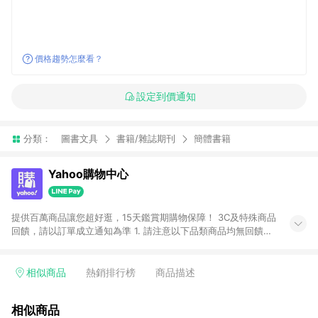
價格趨勢怎麼看？
設定到價通知
分類：
圖書文具
書籍/雜誌期刊
簡體書籍
Yahoo購物中心
提供百萬商品讓您超好逛，15天鑑賞期購物保障！ 3C及特殊商品
回饋，請以訂單成立通知為準 1. 請注意以下品類商品均無回饋：
-Apple相關商品/手機/票券/儲值金/虛擬點數 -黃金 (金幣 / 金條
/ 金元寶 /立體黃金 / 黃金擺飾 /黃金條塊) [2023/2/10起適用] -
電玩/遊戲/相機/單眼/鏡頭/拍立得 [2024/6/1起適用] -內接硬
相似商品
熱銷排行榜
商品描述
碟、外接硬碟、主機板/顯示卡[2026/5/18起適用] 2. 以下訂單將
不符合導購資格，亦不得使用點數紅包： - 點擊Yahoo奇摩APP
相似商品
的購回饋活動享Yahoo超贈點回饋者 - 購物中心商店之商品：商