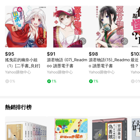
品賣場中有標示「商店」及顯示商店名稱者(指定活動店家除外)
3. 訂單回饋金額將扣除運費/購物金/超贈點/福利金/紅利折抵/折
價券等虛擬貨幣折抵 4. 大宗採購或批發轉賣不具回饋資格： 如
有相關事證認定您為大宗採購、批發轉賣而非最終消費使用者，
相關認定以Yahoo購物中心之認定為準
$95
$91
$98
$10
搖曳莊的幽奈小姐
源君物語 (07)_Readm
源君物語(15)_Readmo
最近
（1）[二手書_良好]
oo 讀墨電子書
o 讀墨電子書
怪？
通]
Yahoo購物中心
Yahoo購物中心
Yahoo購物中心
Yah
0%
1%
1%
0
熱銷排行榜