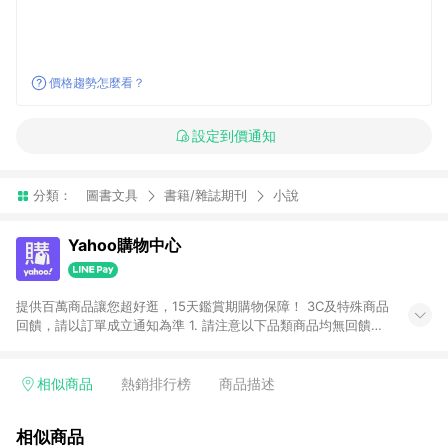
價格趨勢怎麼看？
設定到價通知
分類：
圖書文具
書籍/雜誌期刊
小說
Yahoo購物中心
提供百萬商品讓您超好逛，15天鑑賞期購物保障！ 3C及特殊商品
回饋，請以訂單成立通知為準 1. 請注意以下品類商品均無回饋：
-Apple相關商品/手機/票券/儲值金/虛擬點數 -黃金 (金幣 / 金條
/ 金元寶 /立體黃金 / 黃金擺飾 /黃金條塊) [2023/2/10起適用] -
電玩/遊戲/相機/單眼/鏡頭/拍立得 [2024/6/1起適用] -內接硬
相似商品
熱銷排行榜
商品描述
碟、外接硬碟、主機板/顯示卡[2026/5/18起適用] 2. 以下訂單將
不符合導購資格，亦不得使用點數紅包： - 點擊Yahoo奇摩APP
相似商品
的購回饋活動享Yahoo超贈點回饋者 - 購物中心商店之商品：商