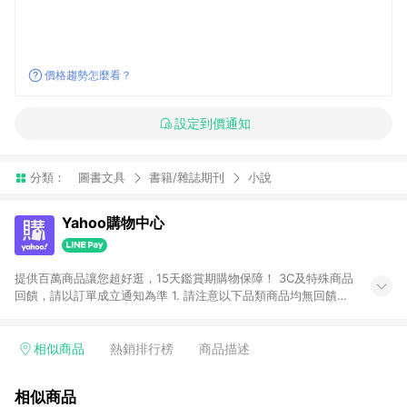
價格趨勢怎麼看？
設定到價通知
分類：
圖書文具
書籍/雜誌期刊
小說
Yahoo購物中心
提供百萬商品讓您超好逛，15天鑑賞期購物保障！ 3C及特殊商品
回饋，請以訂單成立通知為準 1. 請注意以下品類商品均無回饋：
-Apple相關商品/手機/票券/儲值金/虛擬點數 -黃金 (金幣 / 金條
/ 金元寶 /立體黃金 / 黃金擺飾 /黃金條塊) [2023/2/10起適用] -
電玩/遊戲/相機/單眼/鏡頭/拍立得 [2024/6/1起適用] -內接硬
相似商品
熱銷排行榜
商品描述
碟、外接硬碟、主機板/顯示卡[2026/5/18起適用] 2. 以下訂單將
不符合導購資格，亦不得使用點數紅包： - 點擊Yahoo奇摩APP
相似商品
的購回饋活動享Yahoo超贈點回饋者 - 購物中心商店之商品：商