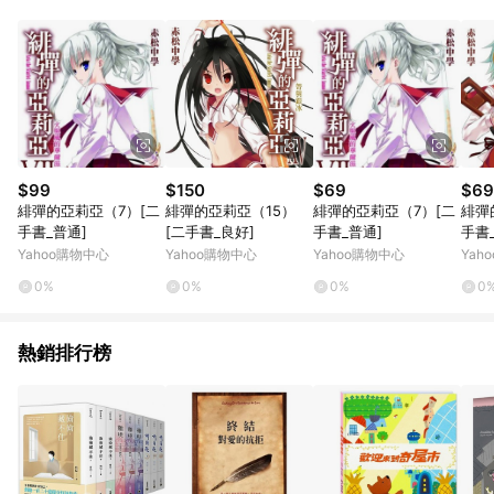
品賣場中有標示「商店」及顯示商店名稱者(指定活動店家除外)
3. 訂單回饋金額將扣除運費/購物金/超贈點/福利金/紅利折抵/折
價券等虛擬貨幣折抵 4. 大宗採購或批發轉賣不具回饋資格： 如
有相關事證認定您為大宗採購、批發轉賣而非最終消費使用者，
相關認定以Yahoo購物中心之認定為準
$99
$150
$69
$69
緋彈的亞莉亞（7）[二
緋彈的亞莉亞（15）
緋彈的亞莉亞（7）[二
緋彈
手書_普通]
[二手書_良好]
手書_普通]
手書
Yahoo購物中心
Yahoo購物中心
Yahoo購物中心
Yah
0%
0%
0%
0
熱銷排行榜