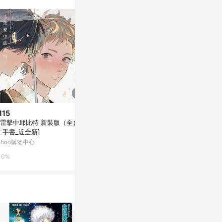
115
$124
$119
雷擊中邱比特 新裝版（全）
盼春之鶯（全）[二手書_近全新]
情繞柔指卻帶寒
二手書_近全新]
Yahoo購物中心
Yahoo購物中
ahoo購物中心
0%
0%
0%