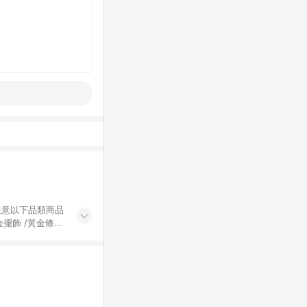
黃金擺飾 /黃金條
的購回饋活動享
除外) 3. 訂
轉賣不具回饋資
認定為準