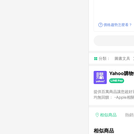
價格趨勢怎麼看？
分類：
圖書文具
Yahoo購
提供百萬商品讓您超好逛，15
均無回饋： -Apple相
塊) [2023/2/10起適用] -電玩/遊戲/相機/單眼/鏡頭/拍立得 [2024/6/1起適用] -內接硬碟、外接硬碟、主機板/顯示卡
[2026/5/18起適用
Yahoo超贈點回饋者
相似商品
熱銷
單回饋金額將扣除運費/
格： 如有相關事證認
相似商品