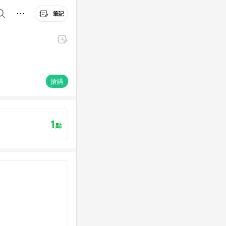
筆記
搶購
1
點