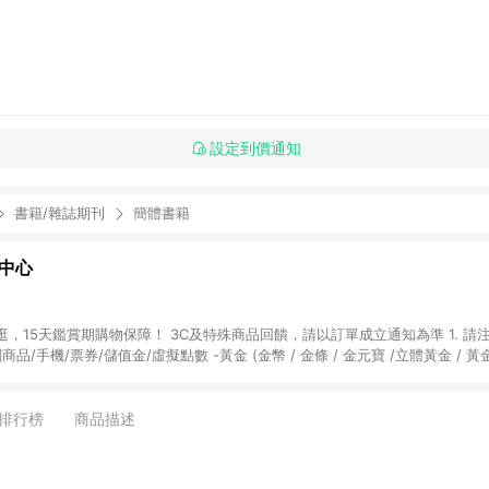
設定到價通知
書籍/雜誌期刊
簡體書籍
物中心
天鑑賞期購物保障！ 3C及特殊商品回饋，請以訂單成立通知為準 1. 請注意以下品類商品
關商品/手機/票券/儲值金/虛擬點數 -黃金 (金幣 / 金條 / 金元寶 /立體黃金 / 
] 2. 以下訂單將不符合導購資格，亦不得使用點數紅包： - 點擊Yahoo奇摩APP
 - 購物中心商店之商品：商品賣場中有標示「商店」及顯示商店名稱者(指定活動店家
排行榜
商品描述
購物金/超贈點/福利金/紅利折抵/折價券等虛擬貨幣折抵 4. 大宗採購或批發
定您為大宗採購、批發轉賣而非最終消費使用者，相關認定以Yahoo購物中心之