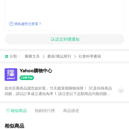
價格趨勢怎麼看？
設定到價通知
分類：
圖書文具
書籍/雜誌期刊
社會科學書籍
Yahoo購物中心
提供百萬商品讓您超好逛，15天鑑賞期購物保障！ 3C及特殊商品
回饋，請以訂單成立通知為準 1. 請注意以下品類商品均無回饋：
-Apple相關商品/手機/票券/儲值金/虛擬點數 -黃金 (金幣 / 金條
/ 金元寶 /立體黃金 / 黃金擺飾 /黃金條塊) [2023/2/10起適用] -
電玩/遊戲/相機/單眼/鏡頭/拍立得 [2024/6/1起適用] -內接硬
相似商品
熱銷排行榜
商品描述
碟、外接硬碟、主機板/顯示卡[2026/5/18起適用] 2. 以下訂單將
不符合導購資格，亦不得使用點數紅包： - 點擊Yahoo奇摩APP
相似商品
的購回饋活動享Yahoo超贈點回饋者 - 購物中心商店之商品：商