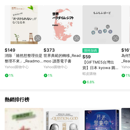
品賣場中有標示「商店」及顯示商店名稱者(指定活動店家除外)
3. 訂單回饋金額將扣除運費/購物金/超贈點/福利金/紅利折抵/折
價券等虛擬貨幣折抵 4. 大宗採購或批發轉賣不具回饋資格： 如
有相關事證認定您為大宗採購、批發轉賣而非最終消費使用者，
相關認定以Yahoo購物中心之認定為準
$149
$373
$16
限時加碼
消除「雖然想整理但是
世界典範的轉移_Read
為何
$59
整理不來」_Readmoo
moo 讀墨電子書
_Re
【GIFTME5台灣出
讀墨電子書
Yahoo購物中心
Yahoo購物中心
Yah
貨】日本 kyowa 圓形
便利貼 手賬 索引貼 標
蝦皮購物
1%
1%
1
籤貼 N次貼 筆記 書籤
6.8%
重點 禮物貼 贈品貼
熱銷排行榜