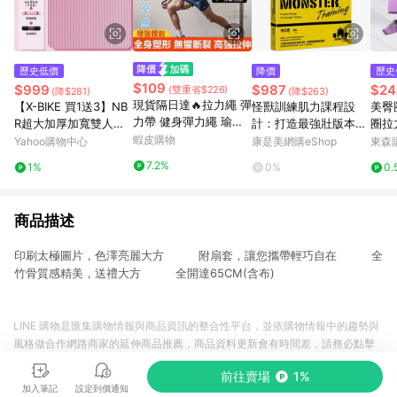
歷史低價
降價
歷史
$109
$999
$987
$24
(雙重省$226)
(降$281)
(降$263)
現貨隔日達🔥拉力繩 彈
【X-BIKE 買1送3】NB
怪獸訓練肌力課程設
美臀
力帶 健身彈力繩 瑜珈
R超大加厚加寬雙人瑜
計：打造最強壯版本的
圈拉
繩 拉力帶 多功能阻力
伽墊 15MM厚 200×16
蝦皮購物
自己
彈力
Yahoo購物中心
康是美網購eShop
東森購
帶 擴胸肌訓練健身器材
0CM 瑜珈墊/地墊 SGS
7.2%
1%
0%
0.
全方位鍛煉器材
認證 N201615 (贈綁
帶、背袋、直徑25公分
皮拉提斯球)
商品描述
印刷太極圖片，色澤亮麗大方 附扇套，讓您攜帶輕巧自在 全
竹骨質感精美，送禮大方 全開達65CM(含布)
LINE 購物是匯集購物情報與商品資訊的整合性平台，並依購物情報中的趨勢與
風格做合作網路商家的延伸商品推薦，商品資料更新會有時間差，請務必點擊
商品至各合作網路商家，確認現售價與購物條件，一切資訊以合作廠商網頁為
前往賣場
1%
準。
加入筆記
設定到價通知