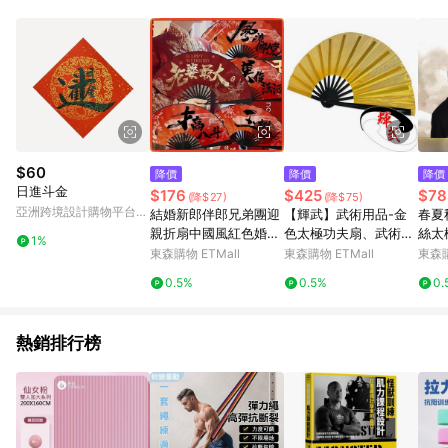
品賣場中有標示「商店」及顯示商店名稱者(指定活動店家除外)
3. 訂單回饋金額將扣除運費/購物金/超贈點/福利金/紅利折抵/折
價券等虛擬貨幣折抵 4. 大宗採購或批發轉賣不具回饋資格： 如
有相關事證認定您為大宗採購、批發轉賣而非最終消費使用者，
相關認定以Yahoo購物中心之認定為準
$60
降價
降價
降價
日進斗金
$176
$425
$78
(降$27)
(降$75)
亞洲跨境設計購物平台
結婚新郎伴郎兄弟團迎
【輝武】武術用品-金
春夏
Pinkoi
親折扇中國風紅色婚禮
色太極功夫扇、武術
絲太
1%
扇子國潮接親拍照道具
扇-全竹骨易開合雅典
表演
東森購物 ETMall
東森購物 ETMall
東森購
古色金蔥扇 (2把)
0.5%
0.5%
0.
熱銷排行榜