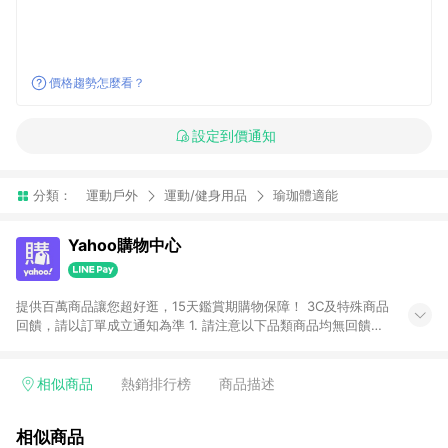
價格趨勢怎麼看？
設定到價通知
分類：
運動戶外
運動/健身用品
瑜珈體適能
Yahoo購物中心
提供百萬商品讓您超好逛，15天鑑賞期購物保障！ 3C及特殊商品
回饋，請以訂單成立通知為準 1. 請注意以下品類商品均無回饋：
-Apple相關商品/手機/票券/儲值金/虛擬點數 -黃金 (金幣 / 金條
/ 金元寶 /立體黃金 / 黃金擺飾 /黃金條塊) [2023/2/10起適用] -
電玩/遊戲/相機/單眼/鏡頭/拍立得 [2024/6/1起適用] -內接硬
相似商品
熱銷排行榜
商品描述
碟、外接硬碟、主機板/顯示卡[2026/5/18起適用] 2. 以下訂單將
不符合導購資格，亦不得使用點數紅包： - 點擊Yahoo奇摩APP
相似商品
的購回饋活動享Yahoo超贈點回饋者 - 購物中心商店之商品：商