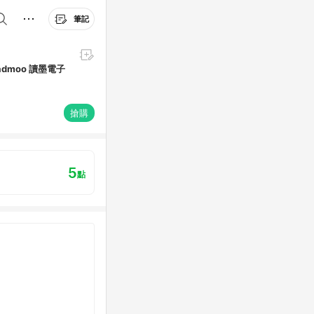
筆記
admoo 讀墨電子
搶購
5
點