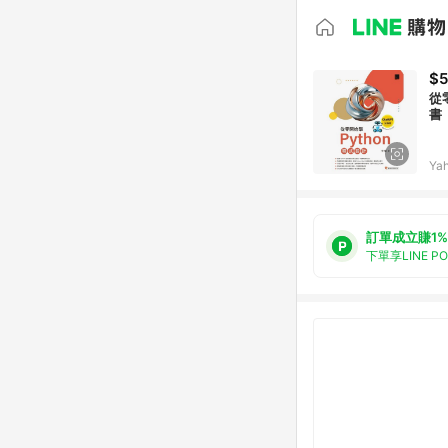
$
從
書
Ya
訂單成立賺1%
下單享LINE P