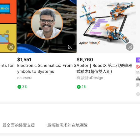
$1,551
$6,760
nts for
Electronic Schematics: From S
Apitor｜RobotX 第二代樂學程
$
ymbols to Systems
式積木(超值雙入組)
半
coursera
有.設計uDesign
晶
康
3%
2%
最全面的裝置支援 最傾聽需求的在地團隊