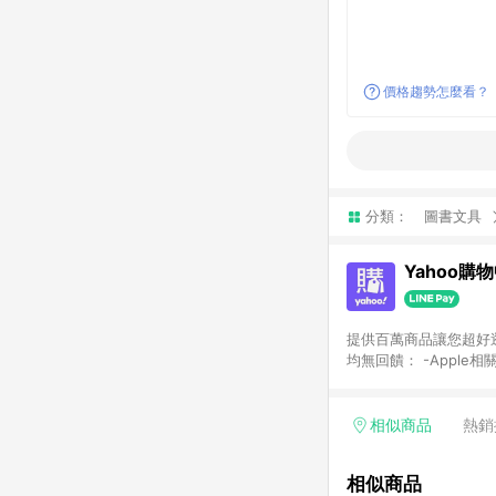
價格趨勢怎麼看？
分類：
圖書文具
Yahoo購
提供百萬商品讓您超好逛，15
均無回饋： -Apple相
塊) [2023/2/10起適用] -電玩/遊戲/相機/單眼/鏡頭/拍立得 [2024/6/1起適用] -內接硬碟、外接硬碟、主機板/顯示卡
[2026/5/18起適用
Yahoo超贈點回饋者
相似商品
熱銷
單回饋金額將扣除運費/
格： 如有相關事證認
相似商品