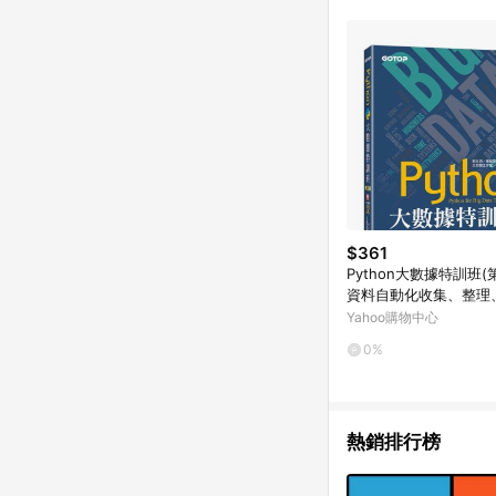
$361
Python大數據特訓班(
資料自動化收集、整理
儲存、分析與應用實戰(
Yahoo購物中心
良好]
0%
熱銷排行榜