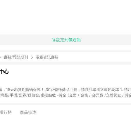
設定到價通知
書籍/雜誌期刊
電腦資訊書籍
物中心
天鑑賞期購物保障！ 3C及特殊商品回饋，請以訂單成立通知為準 1. 請注意以下品類商品
關商品/手機/票券/儲值金/虛擬點數 -黃金 (金幣 / 金條 / 金元寶 /立體黃金 / 
] 2. 以下訂單將不符合導購資格，亦不得使用點數紅包： - 點擊Yahoo奇摩APP
 - 購物中心商店之商品：商品賣場中有標示「商店」及顯示商店名稱者(指定活動店家
排行榜
商品描述
購物金/超贈點/福利金/紅利折抵/折價券等虛擬貨幣折抵 4. 大宗採購或批發
定您為大宗採購、批發轉賣而非最終消費使用者，相關認定以Yahoo購物中心之