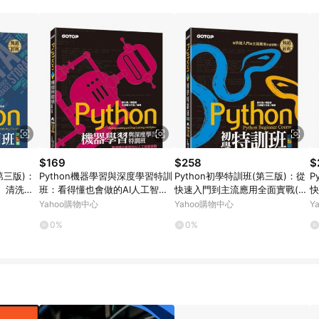
$169
$258
$
第三版)：
Python機器學習與深度學習特訓
Python初學特訓班(第三版)：從
P
、清洗、
班：看得懂也會做的AI人工智慧
快速入門到主流應用全面實戰(附
快
[二手書_
實戰(附120分鐘影音教學/[二手
250分鐘影音教學/範例程[二手書
2
Yahoo購物中心
Yahoo購物中心
Y
書_良好]
_良好]
_
0%
0%