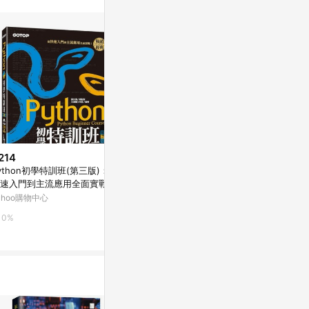
214
$590
$270
ython初學特訓班(第三版)：從
從零開始學Python程式設計（C
Python程
速入門到主流應用全面實戰(附
hatGPT加強版）（適用Python
好]
50分鐘影音教學/範例程[二手書
3.10以上）_Readmoo 讀墨電子
ahoo購物中心
Yahoo購物中心
Yahoo購物中
良好]
書
0%
1%
0%