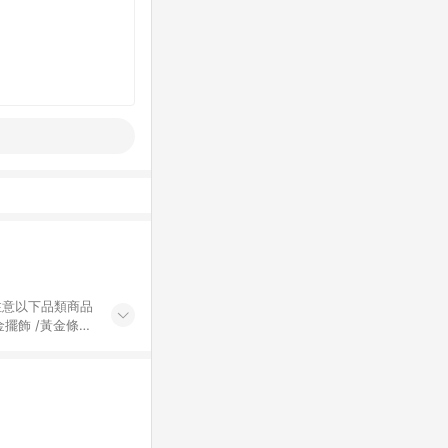
黃金擺飾 /黃金條
的購回饋活動享
除外) 3. 訂
轉賣不具回饋資
認定為準