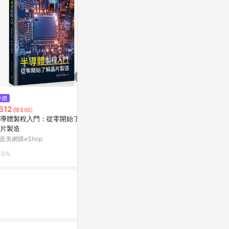
$210
$255
降價
秒懂PPT魅力簡報製作技巧[二手
文言語法綱要[
612
(降$68)
書_良好]
Yahoo購物中
導體製程入門：從零開始了解
Yahoo購物中心
片製造
0%
是美網購eShop
0%
0%