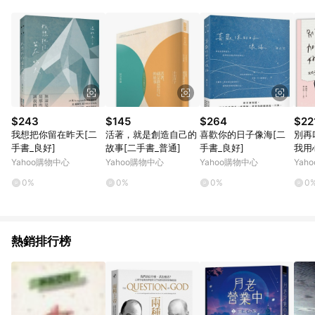
品賣場中有標示「商店」及顯示商店名稱者(指定活動店家除外)
3. 訂單回饋金額將扣除運費/購物金/超贈點/福利金/紅利折抵/折
價券等虛擬貨幣折抵 4. 大宗採購或批發轉賣不具回饋資格： 如
有相關事證認定您為大宗採購、批發轉賣而非最終消費使用者，
相關認定以Yahoo購物中心之認定為準
$243
$145
$264
$22
我想把你留在昨天[二
活著，就是創造自己的
喜歡你的日子像海[二
別再
手書_良好]
故事[二手書_普通]
手書_良好]
我用
己[
Yahoo購物中心
Yahoo購物中心
Yahoo購物中心
Yah
0%
0%
0%
0
熱銷排行榜