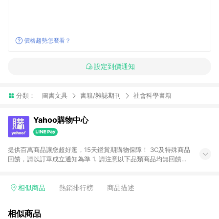
價格趨勢怎麼看？
設定到價通知
分類：
圖書文具
書籍/雜誌期刊
社會科學書籍
Yahoo購物中心
提供百萬商品讓您超好逛，15天鑑賞期購物保障！ 3C及特殊商品
回饋，請以訂單成立通知為準 1. 請注意以下品類商品均無回饋：
-Apple相關商品/手機/票券/儲值金/虛擬點數 -黃金 (金幣 / 金條
/ 金元寶 /立體黃金 / 黃金擺飾 /黃金條塊) [2023/2/10起適用] -
電玩/遊戲/相機/單眼/鏡頭/拍立得 [2024/6/1起適用] -內接硬
相似商品
熱銷排行榜
商品描述
碟、外接硬碟、主機板/顯示卡[2026/5/18起適用] 2. 以下訂單將
不符合導購資格，亦不得使用點數紅包： - 點擊Yahoo奇摩APP
相似商品
的購回饋活動享Yahoo超贈點回饋者 - 購物中心商店之商品：商