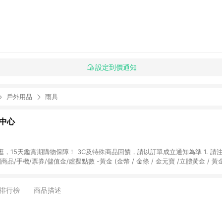
設定到價通知
戶外用品
雨具
物中心
天鑑賞期購物保障！ 3C及特殊商品回饋，請以訂單成立通知為準 1. 請注意以下品類商品
關商品/手機/票券/儲值金/虛擬點數 -黃金 (金幣 / 金條 / 金元寶 /立體黃金 / 
] 2. 以下訂單將不符合導購資格，亦不得使用點數紅包： - 點擊Yahoo奇摩APP
 - 購物中心商店之商品：商品賣場中有標示「商店」及顯示商店名稱者(指定活動店家
排行榜
商品描述
購物金/超贈點/福利金/紅利折抵/折價券等虛擬貨幣折抵 4. 大宗採購或批發
定您為大宗採購、批發轉賣而非最終消費使用者，相關認定以Yahoo購物中心之