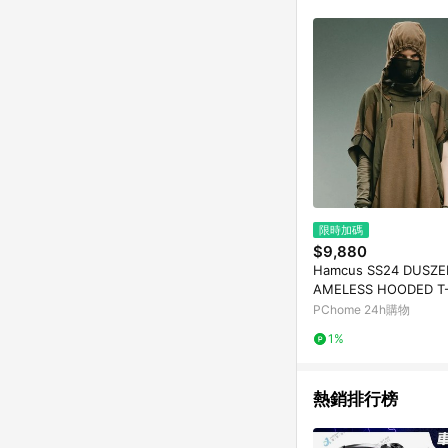
限時加碼
$9,880
Hamcus SS24 DUSZE
AMELESS HOODED T-
連帽短T UM00524-1 
PChome 24h購物
1%
熱銷排行榜