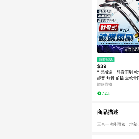
限時加碼
$39
'' 昊斯達 '' 靜音雨刷 
靜音 無骨 前擋 全軟骨
玻璃 擋風玻璃 擋水 撥
蝦皮購物
刷
7.2%
商品描述
三合一功能雨衣、地墊