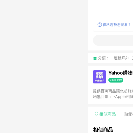
價格趨勢怎麼看？
分類：
運動戶外
Yahoo購
提供百萬商品讓您超好逛，15
均無回饋： -Apple相
塊) [2023/2/10起適用] -電玩/遊戲/相機/單眼/鏡頭/拍立得 [2024/6/1起適用] -內接硬碟、外接硬碟、主機板/顯示卡
[2026/5/18起適用
Yahoo超贈點回饋者
相似商品
熱銷
單回饋金額將扣除運費/
格： 如有相關事證認
相似商品