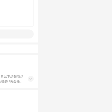
黃金擺飾 /黃金條
的購回饋活動享
除外) 3. 訂
轉賣不具回饋資
認定為準