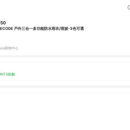
450
IFECODE 戶外三合一多功能防水雨衣/雨披-3色可選
hoo購物中心
OINTS點數