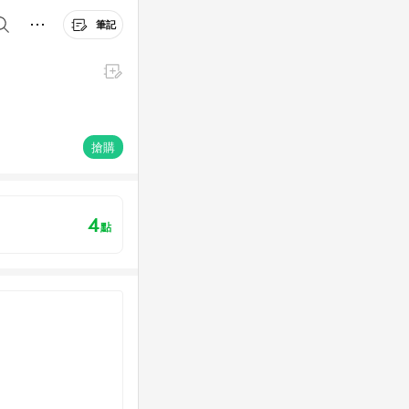
筆記
搶購
4
點