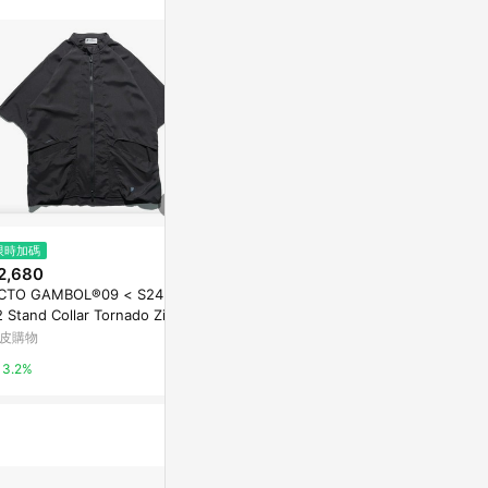
限時加碼
歷史低價
限時加碼
2,680
$580
$228
(降$83)
CTO GAMBOL®️09 < S24 ST-
夏季新款2025連帽T恤女大碼純
2026夏季短袖 男 立體壓褶
 Stand Collar Tornado Zip S
棉短袖衛衣胖mm帶帽寬松上衣2
短袖 夏季潮流美式痞帥t恤 男士t
rt
00斤潮
恤 寬鬆設計
皮購物
東森購物 ETMall
蝦皮購物
3.2%
0.5%
8%