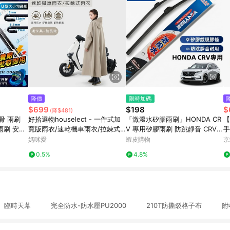
降價
限時加碼
$699
$198
$
(降$481)
軟骨 雨刷
好拾選物houselect - 一件式加
「激潑水矽膠雨刷」HONDA CR
【
雨刷 安靜
寬版雨衣/速乾機車雨衣/拉鍊式
V 專用矽膠雨刷 防跳靜音 CRV全
手
水 勾式雨
雨衣-(加長款)
系 軟骨雨刷 CRV 鍍膜雨刷 本田
媽咪愛
蝦皮購物
京
CRV 雨刷
0.5%
4.8%
、臨時天幕 完全防水-防水壓PU2000 210T防撕裂格子布 附