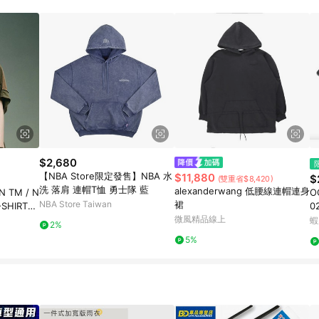
$2,680
【NBA Store限定發售】NBA 水
$11,880
$
(雙重省$8,420)
洗 落肩 連帽T恤 勇士隊 藍
alexanderwang 低腰線連帽連身
N TM / N
O
NBA Store Taiwan
裙
SHIRT
02
GM
微風精品線上
hi
蝦
2%
5%