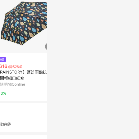
降價
降價
$99
616
$896
(雙重省$135)
(降$264)
(降$38
ANWO✨迷你口袋傘✨晴雨傘 雨
RAINSTORY】繽紛雨點抗UV
【RAINST
傘 UV傘 摺疊傘 遮陽傘 口袋傘
開輕細口紅傘
雙人自動傘
口袋陽傘 迷你傘 囊雨傘 膠囊口
蝦皮購物
站i購物Qonline
京站i購物Qonli
袋傘 陽傘 隨身傘
6%
3%
3%
收納袋