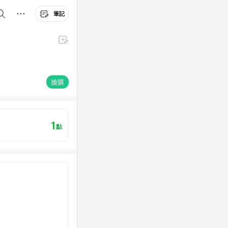
筆記
搶購
1
點