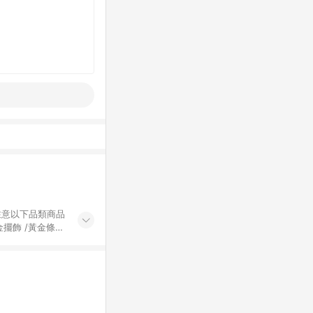
黃金擺飾 /黃金條
的購回饋活動享
除外) 3. 訂
轉賣不具回饋資
認定為準