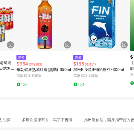
$
降價
降價
白毫烏龍
【
$654
$165
(降$282)
(降$51)
/日式無糖
組
每朝健康熟藏紅茶(無糖) 650ml
黑松FIN健康補給飲料-300ml
lx4入/組
東
萬家福線上購物
萬家福線上購物
15%
15%
火去油膩 多層次濃厚茶香，喝了不苦澀 推出迷你瓶，隨身攜帶好方