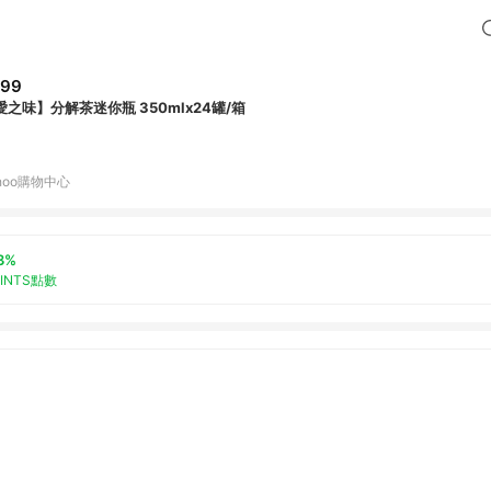
599
愛之味】分解茶迷你瓶 350mlx24罐/箱
hoo購物中心
3%
OINTS點數