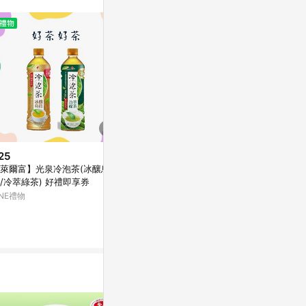
25
$519
限時加碼
萊爾富】光泉冷泡茶(冰釀烏
愛之味 麥仔茶(紅
$35
/冷萃綠茶) 好禮即享券
入
愛之味 健康油切分解茶/分解茶
INE禮物
Yahoo購物中
雙纖麥茶 PET590 一單最多8瓶
蝦皮購物
0.3%
3.6%