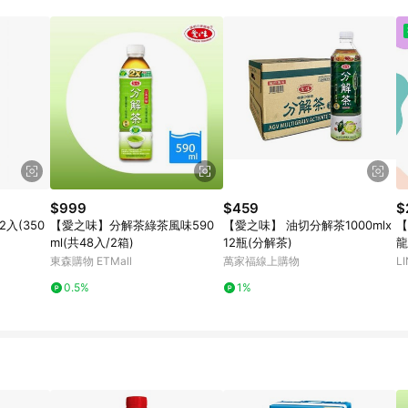
$999
$459
$
2入(350
【愛之味】分解茶綠茶風味590
【愛之味】 油切分解茶1000mlx
【
ml(共48入/2箱)
12瓶(分解茶)
龍
東森購物 ETMall
萬家福線上購物
L
0.5%
1%