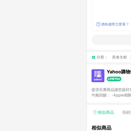
價格趨勢怎麼看？
分類：
美食生鮮
Yahoo購
提供百萬商品讓您超好逛，15
均無回饋： -Apple相
塊) [2023/2/10起適用] -電玩/遊戲/相機/單眼/鏡頭/拍立得 [2024/6/1起適用] -內接硬碟、外接硬碟、主機板/顯示卡
[2026/5/18起適用
Yahoo超贈點回饋者
相似商品
熱銷
單回饋金額將扣除運費/
格： 如有相關事證認
相似商品