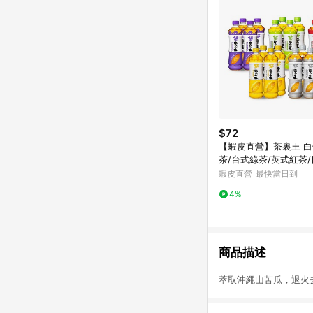
$72
【蝦皮直營】茶裏王 
茶/台式綠茶/英式紅茶
綠茶/青心烏龍茶 600m
蝦皮直營_最快當日到
飲料 綠茶
4%
商品描述
萃取沖繩山苦瓜，退