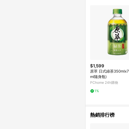
$1,599
原萃 日式綠茶350mlx7
ml隨身瓶)
PChome 24h購物
1%
熱銷排行榜