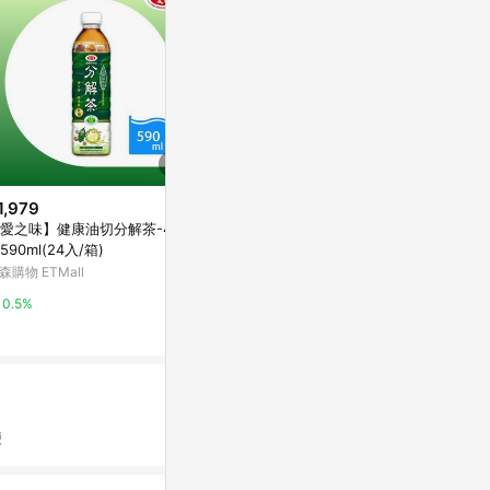
1,979
$1,199
歷史低價
愛之味】健康油切分解茶-4箱
【蝦皮直營】Red Bull 紅牛 能量
$512
(降$328
590ml(24入/箱)
飲料 250mlx24罐/箱 原味/無糖/
愛之味油切分
葡萄/白桃/零卡 redbull
森購物 ETMall
蝦皮直營_最快當日到
糖) 590ml
萬家福線上購
0.5%
4%
15%
便