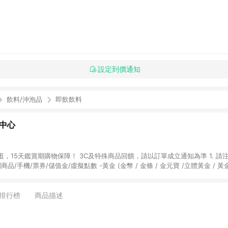
設定到價通知
飲料/沖泡品
即飲飲料
物中心
天鑑賞期購物保障！ 3C及特殊商品回饋，請以訂單成立通知為準 1. 請注意以下品類商品
關商品/手機/票券/儲值金/虛擬點數 -黃金 (金幣 / 金條 / 金元寶 /立體黃金 / 
] 2. 以下訂單將不符合導購資格，亦不得使用點數紅包： - 點擊Yahoo奇摩APP
 - 購物中心商店之商品：商品賣場中有標示「商店」及顯示商店名稱者(指定活動店家
排行榜
商品描述
購物金/超贈點/福利金/紅利折抵/折價券等虛擬貨幣折抵 4. 大宗採購或批發
定您為大宗採購、批發轉賣而非最終消費使用者，相關認定以Yahoo購物中心之