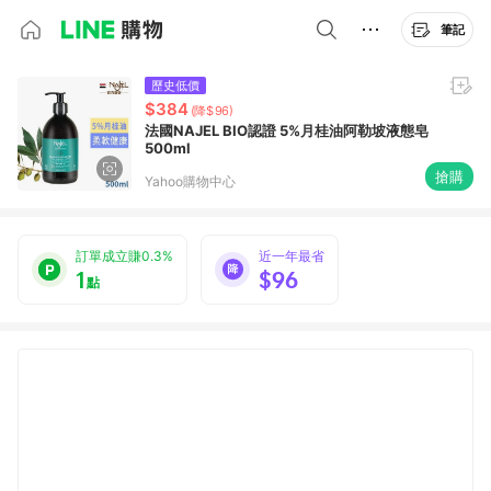
筆記
歷史低價
$384
(降$96)
法國NAJEL BIO認證 5%月桂油阿勒坡液態皂
500ml
搶購
Yahoo購物中心
訂單成立賺0.3%
近一年最省
1
$96
點