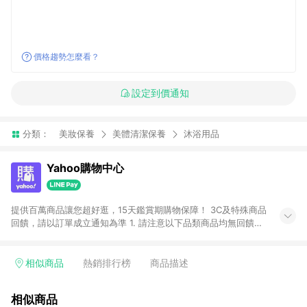
價格趨勢怎麼看？
設定到價通知
分類：
美妝保養
美體清潔保養
沐浴用品
Yahoo購物中心
提供百萬商品讓您超好逛，15天鑑賞期購物保障！ 3C及特殊商品
回饋，請以訂單成立通知為準 1. 請注意以下品類商品均無回饋：
-Apple相關商品/手機/票券/儲值金/虛擬點數 -黃金 (金幣 / 金條
/ 金元寶 /立體黃金 / 黃金擺飾 /黃金條塊) [2023/2/10起適用] -
電玩/遊戲/相機/單眼/鏡頭/拍立得 [2024/6/1起適用] -內接硬
相似商品
熱銷排行榜
商品描述
碟、外接硬碟、主機板/顯示卡[2026/5/18起適用] 2. 以下訂單將
不符合導購資格，亦不得使用點數紅包： - 點擊Yahoo奇摩APP
相似商品
的購回饋活動享Yahoo超贈點回饋者 - 購物中心商店之商品：商