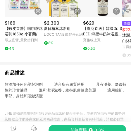
$169
$2,300
$629
降價
【蝦皮直營】嚕啦啦沐
夏日植萃沐浴組
【廠商直送】韓國Dr. S
$23
浴乳1850g 小蒼蘭/百
EED 蜂蜜牛奶沐浴露 1
L'OCCITANE 歐舒丹官網
沐潤
里香/玫瑰/鈴蘭/燕麥保
000ml-玫瑰
蝦皮直營_最快當日到
寶雅線上買
白沐
8%
濕 香氛
妳的
古寶
4%
0.5%
85
0
商品描述
無添加任何化學起泡劑 適合所有膚質使用 具有滋養、舒緩特
性的珍貴油品 溫和潔淨滋養，維持肌膚健康美麗 適用臉部、
手部、身體和頭髮清潔
LINE 購物是匯集購物情報與商品資訊的整合性平台，並依購物情報中的趨勢與
風格做合作網路商家的延伸商品推薦，商品資料更新會有時間差，請務必點擊
商品至各合作網路商家，確認現售價與購物條件，一切資訊以合作廠商網頁為
前往賣場
0.3%
準。