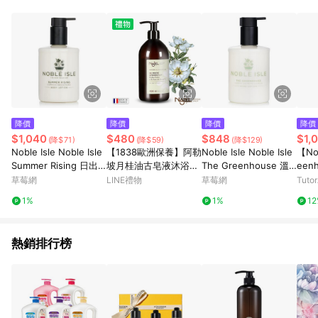
品賣場中有標示「商店」及顯示商店名稱者(指定活動店家除外)
3. 訂單回饋金額將扣除運費/購物金/超贈點/福利金/紅利折抵/折
價券等虛擬貨幣折抵 4. 大宗採購或批發轉賣不具回饋資格： 如
有相關事證認定您為大宗採購、批發轉賣而非最終消費使用者，
相關認定以Yahoo購物中心之認定為準
降價
降價
降價
降價
$1,040
$480
$848
$1,
(降$71)
(降$59)
(降$129)
Noble Isle Noble Isle
【1838歐洲保養】阿勒
Noble Isle Noble Isle
【Nob
Summer Rising 日出
坡月桂油古皂液沐浴露
The Greenhouse 溫
een
身體乳 250ml/8.45oz
400ml-梔子花
室護手霜 250ml/8.45
草莓網
LINE禮物
草莓網
Tuto
-身體乳
oz-手足護理
1%
1%
1
熱銷排行榜