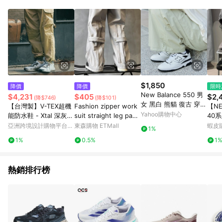
品賣場中有標示「商店」及顯示商店名稱者(指定活動店家除外)
3. 訂單回饋金額將扣除運費/購物金/超贈點/福利金/紅利折抵/折
價券等虛擬貨幣折抵 4. 大宗採購或批發轉賣不具回饋資格： 如
有相關事證認定您為大宗採購、批發轉賣而非最終消費使用者，
相關認定以Yahoo購物中心之認定為準
$1,850
降價
降價
限時
New Balance 550 男
$4,231
$405
$2,
(降$746)
(降$101)
女 黑白 熊貓 復古 穿搭
【台灣製】V-TEX超機
Fashion zipper work
【NE
潮流 運動 休閒鞋 BB5
Yahoo購物中心
能防水鞋 - Xtal 深灰/
suit straight leg pant
40
50HA1
氧化鋁
s 拉鏈工裝直筒褲男
鞋 穿
亞洲跨境設計購物平台
東森購物 ETMall
蝦皮
1%
2
Pinkoi
1%
0.5%
1
熱銷排行榜