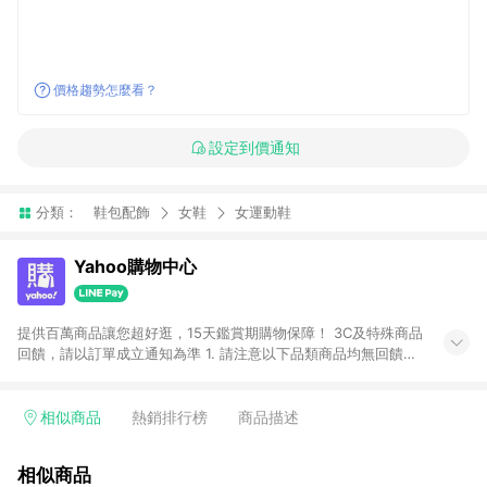
價格趨勢怎麼看？
設定到價通知
分類：
鞋包配飾
女鞋
女運動鞋
Yahoo購物中心
提供百萬商品讓您超好逛，15天鑑賞期購物保障！ 3C及特殊商品
回饋，請以訂單成立通知為準 1. 請注意以下品類商品均無回饋：
-Apple相關商品/手機/票券/儲值金/虛擬點數 -黃金 (金幣 / 金條
/ 金元寶 /立體黃金 / 黃金擺飾 /黃金條塊) [2023/2/10起適用] -
電玩/遊戲/相機/單眼/鏡頭/拍立得 [2024/6/1起適用] -內接硬
相似商品
熱銷排行榜
商品描述
碟、外接硬碟、主機板/顯示卡[2026/5/18起適用] 2. 以下訂單將
不符合導購資格，亦不得使用點數紅包： - 點擊Yahoo奇摩APP
相似商品
的購回饋活動享Yahoo超贈點回饋者 - 購物中心商店之商品：商