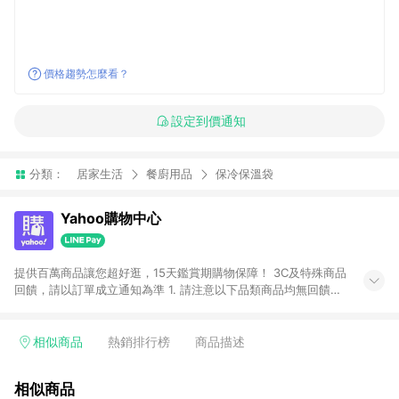
價格趨勢怎麼看？
設定到價通知
分類：
居家生活
餐廚用品
保冷保溫袋
Yahoo購物中心
提供百萬商品讓您超好逛，15天鑑賞期購物保障！ 3C及特殊商品
回饋，請以訂單成立通知為準 1. 請注意以下品類商品均無回饋：
-Apple相關商品/手機/票券/儲值金/虛擬點數 -黃金 (金幣 / 金條
/ 金元寶 /立體黃金 / 黃金擺飾 /黃金條塊) [2023/2/10起適用] -
電玩/遊戲/相機/單眼/鏡頭/拍立得 [2024/6/1起適用] -內接硬
相似商品
熱銷排行榜
商品描述
碟、外接硬碟、主機板/顯示卡[2026/5/18起適用] 2. 以下訂單將
不符合導購資格，亦不得使用點數紅包： - 點擊Yahoo奇摩APP
相似商品
的購回饋活動享Yahoo超贈點回饋者 - 購物中心商店之商品：商