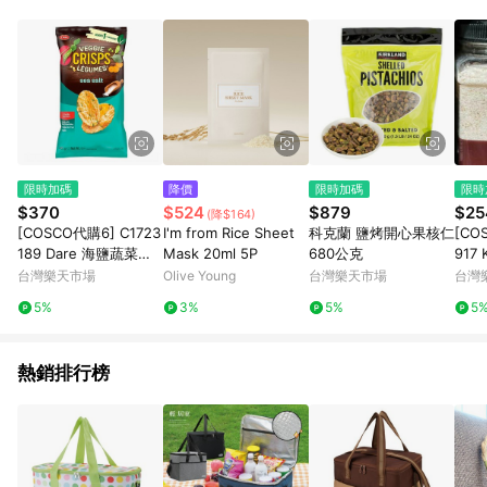
品賣場中有標示「商店」及顯示商店名稱者(指定活動店家除外)
3. 訂單回饋金額將扣除運費/購物金/超贈點/福利金/紅利折抵/折
價券等虛擬貨幣折抵 4. 大宗採購或批發轉賣不具回饋資格： 如
有相關事證認定您為大宗採購、批發轉賣而非最終消費使用者，
相關認定以Yahoo購物中心之認定為準
限時加碼
降價
限時加碼
限時
$370
$524
$879
$25
(降$164)
[COSCO代購6] C1723
I'm from Rice Sheet
科克蘭 鹽烤開心果核仁
[CO
189 Dare 海鹽蔬菜脆
Mask 20ml 5P
680公克
917 
片 405公克
TU
台灣樂天市場
Olive Young
台灣樂天市場
台灣
磨) 
5%
3%
5%
5
熱銷排行榜