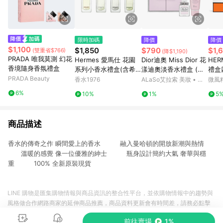
限時加碼
降價
降價
$1,100
$1,850
$790
$1,
(雙重省$766)
(降$1,190)
PRADA 唯我莫測 幻花
Hermes 愛馬仕 花園
Dior迪奧 Miss Dior 花
HER
香境隨身香氛禮盒
系列小香水禮盒(含希
漾迪奧淡香水禮盒 (身
禮盒四
PRADA Beauty
瑟)
體乳/淡香水)
巾+
香水1976
ALaSo艾拉索 美妝 • 保
微風
星光
養 • 香氛
6%
10%
1%
5
空版
商品描述
香水的傳奇之作 瞬間愛上的香水 融入曼哈頓的開放新潮與熱情
溫暖的感覺 像一位優雅的紳士 瓶身設計簡約大氣 奢華與穩
重 100% 全新原裝現貨
LINE 購物是匯集購物情報與商品資訊的整合性平台，並依購物情報中的趨勢與
風格做合作網路商家的延伸商品推薦，商品資料更新會有時間差，請務必點擊
商品至各合作網路商家，確認現售價與購物條件，一切資訊以合作廠商網頁為
前往賣場
1%
準。