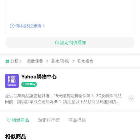
價格趨勢怎麼看？
設定到價通知
分類：
美妝保養
香水/香氛
香水禮盒
Yahoo購物中心
提供百萬商品讓您超好逛，15天鑑賞期購物保障！ 3C及特殊商品
回饋，請以訂單成立通知為準 1. 請注意以下品類商品均無回饋：
-Apple相關商品/手機/票券/儲值金/虛擬點數 -黃金 (金幣 / 金條
/ 金元寶 /立體黃金 / 黃金擺飾 /黃金條塊) [2023/2/10起適用] -
電玩/遊戲/相機/單眼/鏡頭/拍立得 [2024/6/1起適用] -內接硬
相似商品
熱銷排行榜
商品描述
碟、外接硬碟、主機板/顯示卡[2026/5/18起適用] 2. 以下訂單將
不符合導購資格，亦不得使用點數紅包： - 點擊Yahoo奇摩APP
相似商品
的購回饋活動享Yahoo超贈點回饋者 - 購物中心商店之商品：商