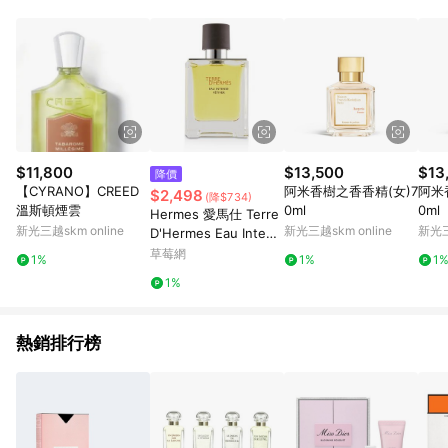
品賣場中有標示「商店」及顯示商店名稱者(指定活動店家除外)
3. 訂單回饋金額將扣除運費/購物金/超贈點/福利金/紅利折抵/折
價券等虛擬貨幣折抵 4. 大宗採購或批發轉賣不具回饋資格： 如
有相關事證認定您為大宗採購、批發轉賣而非最終消費使用者，
相關認定以Yahoo購物中心之認定為準
$11,800
$13,500
$13
降價
【CYRANO】CREED
阿米香樹之香香精(女)7
阿米
$2,498
(降$734)
溫斯頓煙雲
0ml
0ml
Hermes 愛馬仕 Terre
新光三越skm online
新光三越skm online
新光三
D'Hermes Eau Intens
e Vetiver 大地馥郁香
草莓網
1%
1%
1
根草男性香水 50ml/1.6
1%
oz-香水
熱銷排行榜