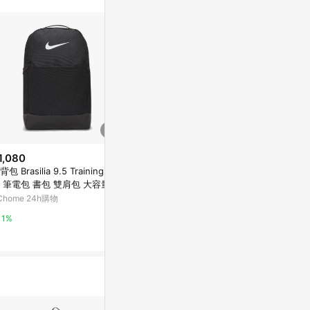
1,080
$1,550
降價
背包 Brasilia 9.5 Training Bag
NIKE NK AC
$1,395
(降$81)
 筆電包 書包 雙肩包 大容量 D
2.3 後背包 DV
NIKE NK BRSLA M BKPK - X 男
7709-010
Chome 24h購物
LINE禮物
女 後背包 IB4408010
PChome 24h購物
1%
1%