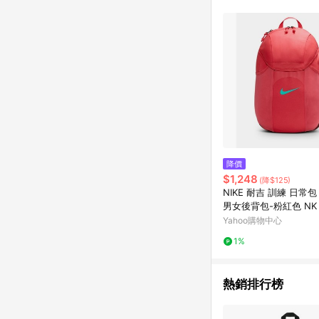
降價
$1,248
(降$125)
NIKE 耐吉 訓練 日常
男女後背包-粉紅色 NK 
TEAM BKPK 2.3-DV0
Yahoo購物中心
1%
熱銷排行榜