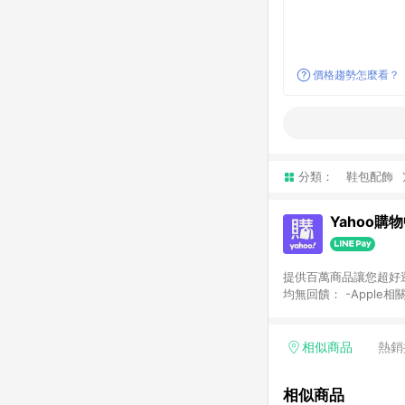
價格趨勢怎麼看？
分類：
鞋包配飾
Yahoo購
提供百萬商品讓您超好逛，15
均無回饋： -Apple相
塊) [2023/2/10起適用] -電玩/遊戲/相機/單眼/鏡頭/拍立得 [2024/6/1起適用] -內接硬碟、外接硬碟、主機板/顯示卡
[2026/5/18起適用
Yahoo超贈點回饋者
相似商品
熱銷
單回饋金額將扣除運費/
格： 如有相關事證認
相似商品