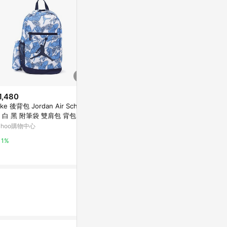
1,480
歷史低價
降價
ike 後背包 Jordan Air School
$3,836
$24,588
(降$1,644)
(降
 白 黑 附筆袋 雙肩包 背包 書
KARISSA EVO 翻蓋後背包
LONGCHAM
 包包 JD2523015PS-004
ahoo購物中心
PLIAGE C
Samsonite 官方網站
餃包(黑)
PChome 24h
1%
2%
1%