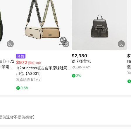
$2,380
$
降價
ls [HF72
緹卡後背包
N
$972
(降$108)
背 筆電包
藍
ROBINMAY
1/2princess復古皮革原味吐司二
包
Y
用包【A3031】
2%
東森購物 ETMall
0.5%
供退貨不提供換貨】