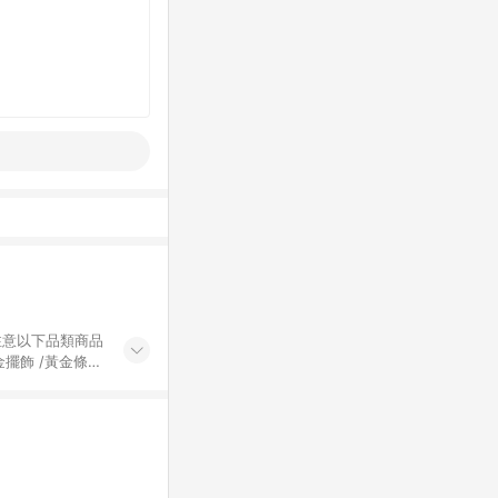
黃金擺飾 /黃金條
的購回饋活動享
除外) 3. 訂
轉賣不具回饋資
認定為準