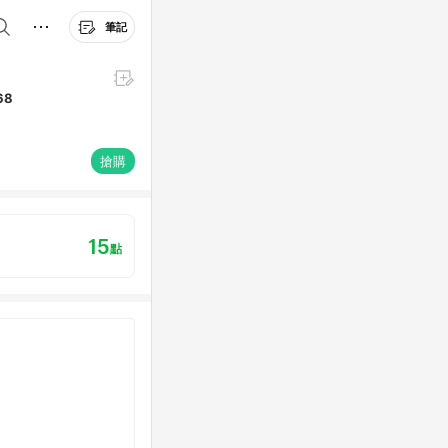
筆記
68
搶購
15
點