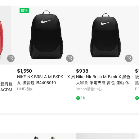
$1,550
$938
$
NIKE NK BRSLA M BKPK - X 男
Nike Nk Brsla M Bkpk-X 黑色
後
女 後背包 IB4408010
大容量 筆電夾層 書包 運動 休閒
黑
包 雙肩包
後背包 IB4408-010
H
LINE禮物
Yahoo購物中心
P
ACDMY
761850
1%