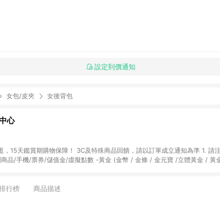
設定到價通知
女包/皮夾
女後背包
物中心
天鑑賞期購物保障！ 3C及特殊商品回饋，請以訂單成立通知為準 1. 請注意以下品類商品
關商品/手機/票券/儲值金/虛擬點數 -黃金 (金幣 / 金條 / 金元寶 /立體黃金 / 
] 2. 以下訂單將不符合導購資格，亦不得使用點數紅包： - 點擊Yahoo奇摩APP
 - 購物中心商店之商品：商品賣場中有標示「商店」及顯示商店名稱者(指定活動店家
排行榜
商品描述
購物金/超贈點/福利金/紅利折抵/折價券等虛擬貨幣折抵 4. 大宗採購或批發
定您為大宗採購、批發轉賣而非最終消費使用者，相關認定以Yahoo購物中心之