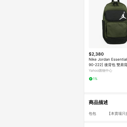
$2,380
Nike Jordan Essentia
90-222] 後背包 雙肩
喬丹 綠 黑
Yahoo購物中心
1%
商品描述
包包 【本賣場只提