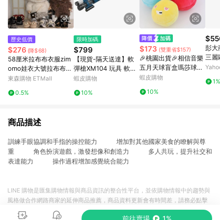
$55
歷史低價
限時加碼
彭大商
$173
$276
$799
(雙重省$157)
(降$68)
三麗
🎉桃園出貨🎉相信音樂
58厘米拉布布衣服zim
【現貨-隔天送達】軟
五月天球盲盒瑪莎球五
Yah
omo娃衣大號拉布布衣
彈槍XM104 玩具 軟彈
球演唱會明星周邊552
服小香風娃衣玩偶鞋子
发射器 抛殼玩具 兒童
蝦皮購物
東森購物 ETMall
蝦皮購物
1
5毛絨玩具掛件
男孩玩具槍 沖鋒發射器
10%
0.5%
10%
吃雞 戶外玩具 交換禮
物
商品描述
訓練手眼協調和手指的操控能力 增加對其他國家美食的瞭解與尊
重 角色扮演遊戲，激發想像和創造力 多人共玩，提升社交和
表達能力 操作過程增加感覺統合能力
LINE 購物是匯集購物情報與商品資訊的整合性平台，並依購物情報中的趨勢與
風格做合作網路商家的延伸商品推薦，商品資料更新會有時間差，請務必點擊
商品至各合作網路商家，確認現售價與購物條件，一切資訊以合作廠商網頁為
前往賣場
1%
準。