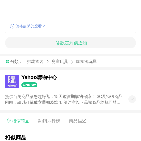
價格趨勢怎麼看？
設定到價通知
分類：
婦幼童裝
兒童玩具
家家酒玩具
Yahoo購物中心
提供百萬商品讓您超好逛，15天鑑賞期購物保障！ 3C及特殊商品
回饋，請以訂單成立通知為準 1. 請注意以下品類商品均無回饋：
-Apple相關商品/手機/票券/儲值金/虛擬點數 -黃金 (金幣 / 金條
/ 金元寶 /立體黃金 / 黃金擺飾 /黃金條塊) [2023/2/10起適用] -
電玩/遊戲/相機/單眼/鏡頭/拍立得 [2024/6/1起適用] -內接硬
相似商品
熱銷排行榜
商品描述
碟、外接硬碟、主機板/顯示卡[2026/5/18起適用] 2. 以下訂單將
不符合導購資格，亦不得使用點數紅包： - 點擊Yahoo奇摩APP
相似商品
的購回饋活動享Yahoo超贈點回饋者 - 購物中心商店之商品：商