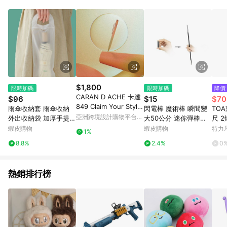
品賣場中有標示「商店」及顯示商店名稱者(指定活動店家除外)
3. 訂單回饋金額將扣除運費/購物金/超贈點/福利金/紅利折抵/折
價券等虛擬貨幣折抵 4. 大宗採購或批發轉賣不具回饋資格： 如
有相關事證認定您為大宗採購、批發轉賣而非最終消費使用者，
相關認定以Yahoo購物中心之認定為準
$1,800
限時加碼
限時加碼
降價
CARAN D ACHE 卡達
$96
$15
$70
849 Claim Your Style
雨傘收納套 雨傘收納
閃電棒 魔術棒 瞬間變
TOA
V - 日光石粉 免費刻字
亞洲跨境設計購物平台
外出收納袋 加厚手提溼
大50公分 迷你彈棒魔
尺 2
Pinkoi
雨傘收納袋防水塑料袋
術道具 分裂棒 魔術道
全電
蝦皮購物
蝦皮購物
特力
1%
車載摺疊傘通用收納套
具【TW.Magic】
射板
8.8%
2.4%
0
外出裝傘袋 防水收納袋
車用雨傘
熱銷排行榜