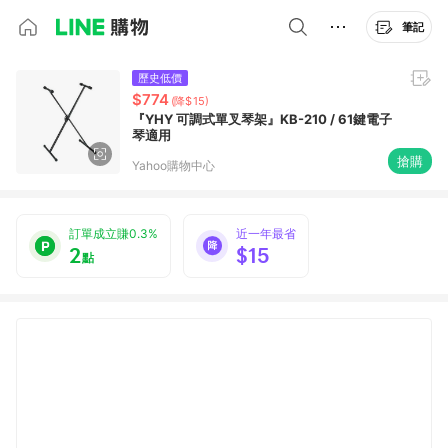
筆記
歷史低價
$774
(降$15)
『YHY 可調式單叉琴架』KB-210 / 61鍵電子
琴適用
搶購
Yahoo購物中心
訂單成立賺0.3%
近一年最省
2
$15
點