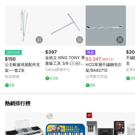
品賣場中有標示「商店」及顯示商店名稱者(指定活動店家除外)
3. 訂單回饋金額將扣除運費/購物金/超贈點/福利金/紅利折抵/折
價券等虛擬貨幣折抵 4. 大宗採購或批發轉賣不具回饋資格： 如
有相關事證認定您為大宗採購、批發轉賣而非最終消費使用者，
相關認定以Yahoo購物中心之認定為準
$397
$20
限時加碼
降價
金統立 KING TONY 專
不鏽
$150
$2,347
(降$73)
業級工具 3/8 (三分)D
支
公主帳篷球屋配件支
HCG單層不鏽鋼毛巾
R. T型接杆 KT3511 10
Yahoo購物中心
史泰
架-一套2支
架/BA8271S
KT3511 3/8 (三分)
蝦皮購物
台灣樂天市場
0.3%
2
2%
5%
熱銷排行榜