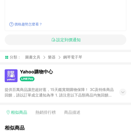
價格趨勢怎麼看？
設定到價通知
分類：
圖書文具
樂器
鋼琴電子琴
Yahoo購物中心
提供百萬商品讓您超好逛，15天鑑賞期購物保障！ 3C及特殊商品
回饋，請以訂單成立通知為準 1. 請注意以下品類商品均無回饋：
-Apple相關商品/手機/票券/儲值金/虛擬點數 -黃金 (金幣 / 金條
/ 金元寶 /立體黃金 / 黃金擺飾 /黃金條塊) [2023/2/10起適用] -
電玩/遊戲/相機/單眼/鏡頭/拍立得 [2024/6/1起適用] -內接硬
相似商品
熱銷排行榜
商品描述
碟、外接硬碟、主機板/顯示卡[2026/5/18起適用] 2. 以下訂單將
不符合導購資格，亦不得使用點數紅包： - 點擊Yahoo奇摩APP
相似商品
的購回饋活動享Yahoo超贈點回饋者 - 購物中心商店之商品：商