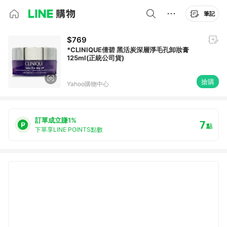
筆記
$769
*CLINIQUE倩碧 黑活炭深層淨毛孔卸妝膏
125ml(正統公司貨)
搶購
Yahoo購物中心
訂單成立賺1%
7
點
下單享LINE POINTS點數