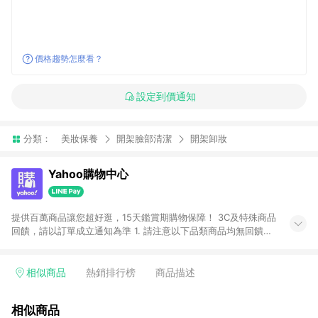
價格趨勢怎麼看？
設定到價通知
分類：
美妝保養
開架臉部清潔
開架卸妝
Yahoo購物中心
提供百萬商品讓您超好逛，15天鑑賞期購物保障！ 3C及特殊商品
回饋，請以訂單成立通知為準 1. 請注意以下品類商品均無回饋：
-Apple相關商品/手機/票券/儲值金/虛擬點數 -黃金 (金幣 / 金條
/ 金元寶 /立體黃金 / 黃金擺飾 /黃金條塊) [2023/2/10起適用] -
電玩/遊戲/相機/單眼/鏡頭/拍立得 [2024/6/1起適用] -內接硬
相似商品
熱銷排行榜
商品描述
碟、外接硬碟、主機板/顯示卡[2026/5/18起適用] 2. 以下訂單將
不符合導購資格，亦不得使用點數紅包： - 點擊Yahoo奇摩APP
相似商品
的購回饋活動享Yahoo超贈點回饋者 - 購物中心商店之商品：商