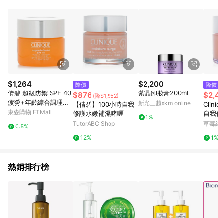
品賣場中有標示「商店」及顯示商店名稱者(指定活動店家除外)
3. 訂單回饋金額將扣除運費/購物金/超贈點/福利金/紅利折抵/折
價券等虛擬貨幣折抵 4. 大宗採購或批發轉賣不具回饋資格： 如
有相關事證認定您為大宗採購、批發轉賣而非最終消費使用者，
相關認定以Yahoo購物中心之認定為準
$1,264
$2,200
降價
降價
倩碧 超級防禦 SPF 40
紫晶卸妝膏200mL
$876
$2,
(降$1,952)
疲勞+年齡綜合調理霜-
新光三越skm online
【倩碧】100小時自我
Cli
極乾至偏乾膚質組合30
東森購物 ETMall
修護水嫩補濕啫喱
自我
1%
ml/1oz
125
TutorABC Shop
草莓
0.5%
理
12%
1
熱銷排行榜