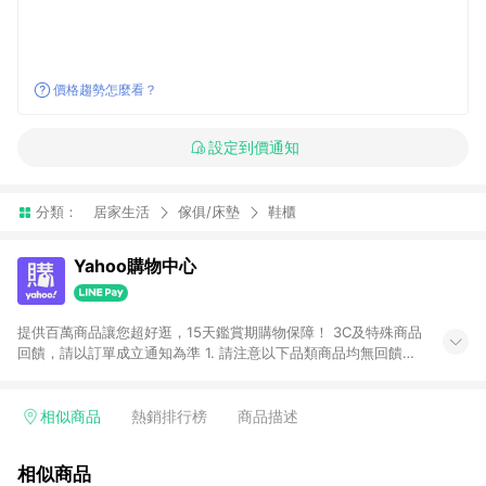
價格趨勢怎麼看？
設定到價通知
分類：
居家生活
傢俱/床墊
鞋櫃
Yahoo購物中心
提供百萬商品讓您超好逛，15天鑑賞期購物保障！ 3C及特殊商品
回饋，請以訂單成立通知為準 1. 請注意以下品類商品均無回饋：
-Apple相關商品/手機/票券/儲值金/虛擬點數 -黃金 (金幣 / 金條
/ 金元寶 /立體黃金 / 黃金擺飾 /黃金條塊) [2023/2/10起適用] -
電玩/遊戲/相機/單眼/鏡頭/拍立得 [2024/6/1起適用] -內接硬
相似商品
熱銷排行榜
商品描述
碟、外接硬碟、主機板/顯示卡[2026/5/18起適用] 2. 以下訂單將
不符合導購資格，亦不得使用點數紅包： - 點擊Yahoo奇摩APP
相似商品
的購回饋活動享Yahoo超贈點回饋者 - 購物中心商店之商品：商