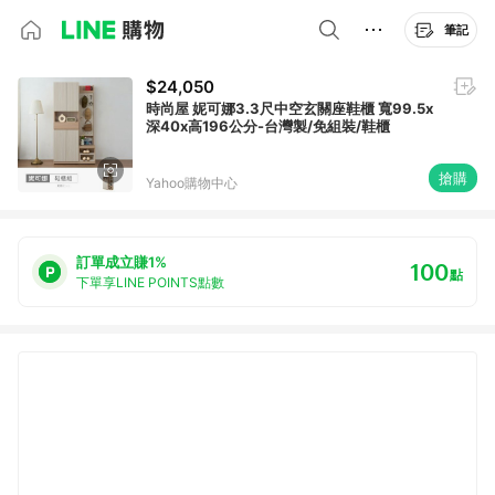
筆記
$24,050
時尚屋 妮可娜3.3尺中空玄關座鞋櫃 寬99.5x
深40x高196公分-台灣製/免組裝/鞋櫃
搶購
Yahoo購物中心
訂單成立賺1%
100
點
下單享LINE POINTS點數