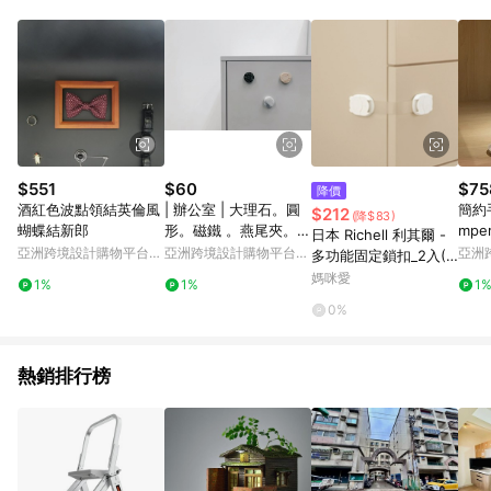
品賣場中有標示「商店」及顯示商店名稱者(指定活動店家除外)
3. 訂單回饋金額將扣除運費/購物金/超贈點/福利金/紅利折抵/折
價券等虛擬貨幣折抵 4. 大宗採購或批發轉賣不具回饋資格： 如
有相關事證認定您為大宗採購、批發轉賣而非最終消費使用者，
相關認定以Yahoo購物中心之認定為準
$551
$60
$75
降價
酒紅色波點領結英倫風
| 辦公室 | 大理石。圓
簡約
$212
(降$83)
蝴蝶結新郎
形。磁鐵 。燕尾夾。迴
mper
日本 Richell 利其爾 -
紋針。單入。六入
Brea
亞洲跨境設計購物平台
亞洲跨境設計購物平台
亞洲
多功能固定鎖扣_2入(9
Pinkoi
Pinkoi
Pinko
81894)
媽咪愛
1%
1%
1
0%
熱銷排行榜