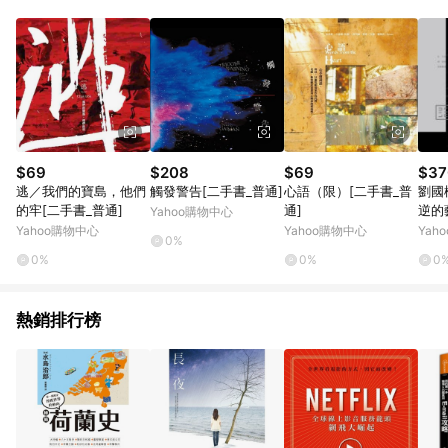
品賣場中有標示「商店」及顯示商店名稱者(指定活動店家除外)
3. 訂單回饋金額將扣除運費/購物金/超贈點/福利金/紅利折抵/折
價券等虛擬貨幣折抵 4. 大宗採購或批發轉賣不具回饋資格： 如
有相關事證認定您為大宗採購、批發轉賣而非最終消費使用者，
相關認定以Yahoo購物中心之認定為準
$69
$208
$69
$37
逃／我們的寶島，他們
觸發警告[二手書_普通]
心語（限）[二手書_普
劉國
的牢[二手書_普通]
通]
逆的
Yahoo購物中心
[二
Yahoo購物中心
Yahoo購物中心
Yah
0%
0%
0%
0
熱銷排行榜