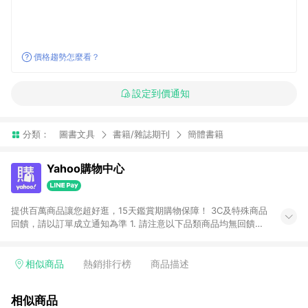
價格趨勢怎麼看？
設定到價通知
分類：
圖書文具
書籍/雜誌期刊
簡體書籍
Yahoo購物中心
提供百萬商品讓您超好逛，15天鑑賞期購物保障！ 3C及特殊商品
回饋，請以訂單成立通知為準 1. 請注意以下品類商品均無回饋：
-Apple相關商品/手機/票券/儲值金/虛擬點數 -黃金 (金幣 / 金條
/ 金元寶 /立體黃金 / 黃金擺飾 /黃金條塊) [2023/2/10起適用] -
電玩/遊戲/相機/單眼/鏡頭/拍立得 [2024/6/1起適用] -內接硬
相似商品
熱銷排行榜
商品描述
碟、外接硬碟、主機板/顯示卡[2026/5/18起適用] 2. 以下訂單將
不符合導購資格，亦不得使用點數紅包： - 點擊Yahoo奇摩APP
相似商品
的購回饋活動享Yahoo超贈點回饋者 - 購物中心商店之商品：商