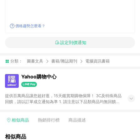
價格趨勢怎麼看？
設定到價通知
分類：
圖書文具
書籍/雜誌期刊
電腦資訊書籍
Yahoo購物中心
提供百萬商品讓您超好逛，15天鑑賞期購物保障！ 3C及特殊商品
回饋，請以訂單成立通知為準 1. 請注意以下品類商品均無回饋：
-Apple相關商品/手機/票券/儲值金/虛擬點數 -黃金 (金幣 / 金條
/ 金元寶 /立體黃金 / 黃金擺飾 /黃金條塊) [2023/2/10起適用] -
電玩/遊戲/相機/單眼/鏡頭/拍立得 [2024/6/1起適用] -內接硬
相似商品
熱銷排行榜
商品描述
碟、外接硬碟、主機板/顯示卡[2026/5/18起適用] 2. 以下訂單將
不符合導購資格，亦不得使用點數紅包： - 點擊Yahoo奇摩APP
相似商品
的購回饋活動享Yahoo超贈點回饋者 - 購物中心商店之商品：商