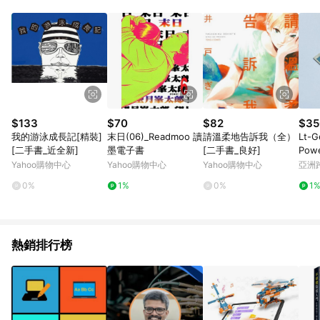
品賣場中有標示「商店」及顯示商店名稱者(指定活動店家除外)
3. 訂單回饋金額將扣除運費/購物金/超贈點/福利金/紅利折抵/折
價券等虛擬貨幣折抵 4. 大宗採購或批發轉賣不具回饋資格： 如
有相關事證認定您為大宗採購、批發轉賣而非最終消費使用者，
相關認定以Yahoo購物中心之認定為準
$133
$70
$82
$35
我的游泳成長記[精裝]
末日(06)_Readmoo 讀
請溫柔地告訴我（全）
Lt-G
[二手書_近全新]
墨電子書
[二手書_良好]
Powe
er 
Yahoo購物中心
Yahoo購物中心
Yahoo購物中心
亞洲
Pinko
0%
1%
0%
1
熱銷排行榜