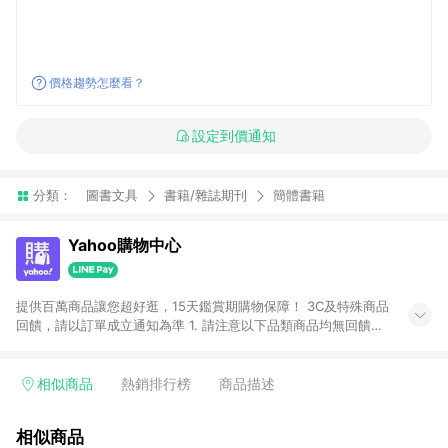
價格趨勢怎麼看？
設定到價通知
分類：
圖書文具
書籍/雜誌期刊
簡體書籍
Yahoo購物中心
提供百萬商品讓您超好逛，15天鑑賞期購物保障！ 3C及特殊商品
回饋，請以訂單成立通知為準 1. 請注意以下品類商品均無回饋：
-Apple相關商品/手機/票券/儲值金/虛擬點數 -黃金 (金幣 / 金條
/ 金元寶 /立體黃金 / 黃金擺飾 /黃金條塊) [2023/2/10起適用] -
電玩/遊戲/相機/單眼/鏡頭/拍立得 [2024/6/1起適用] -內接硬
相似商品
熱銷排行榜
商品描述
碟、外接硬碟、主機板/顯示卡[2026/5/18起適用] 2. 以下訂單將
不符合導購資格，亦不得使用點數紅包： - 點擊Yahoo奇摩APP
相似商品
的購回饋活動享Yahoo超贈點回饋者 - 購物中心商店之商品：商