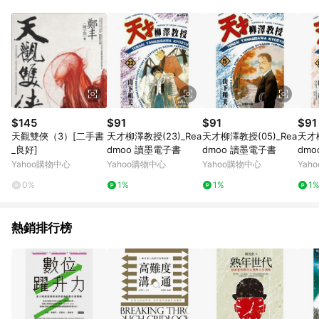
品賣場中有標示「商店」及顯示商店名稱者(指定活動店家除外)
3. 訂單回饋金額將扣除運費/購物金/超贈點/福利金/紅利折抵/折
價券等虛擬貨幣折抵 4. 大宗採購或批發轉賣不具回饋資格： 如
有相關事證認定您為大宗採購、批發轉賣而非最終消費使用者，
相關認定以Yahoo購物中心之認定為準
$145
$91
$91
$91
天觀雙俠（3）[二手書
天才柳澤教授(23)_Rea
天才柳澤教授(05)_Rea
天才柳
_良好]
dmoo 讀墨電子書
dmoo 讀墨電子書
dm
Yahoo購物中心
Yahoo購物中心
Yahoo購物中心
Yah
0%
1%
1%
1
熱銷排行榜