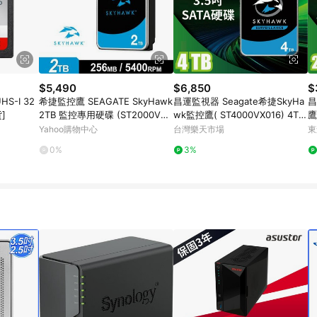
$5,490
$6,850
$
UHS-I 32
希捷監控鷹 SEAGATE SkyHawk
昌運監視器 Seagate希捷SkyHa
昌
]
2TB 監控專用硬碟 (ST2000VX0
wk監控鷹( ST4000VX016) 4TB
鷹
17)
3.5吋監控系統硬碟
5
Yahoo購物中心
台灣樂天市場
東
0%
3%