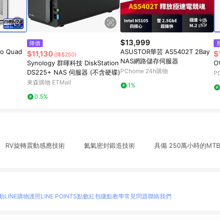
$13,999
降價
ro Quad
ASUSTOR華芸 AS5402T 2Bay
$11,130
$
(降$250)
NAS網路儲存伺服器
Synology 群暉科技 DiskStation
O
PChome 24h購物
DS225+ NAS 伺服器 (不含硬碟)
P
東森購物 ETMall
1%
0.5%
 RV旋轉震動感應技術 氦氣密封鍛造技術 具備 250萬小時的MTBF
動
LINE購物護照
LINE POINTS點數紅包
賺點教學
常見問題
聯絡我們