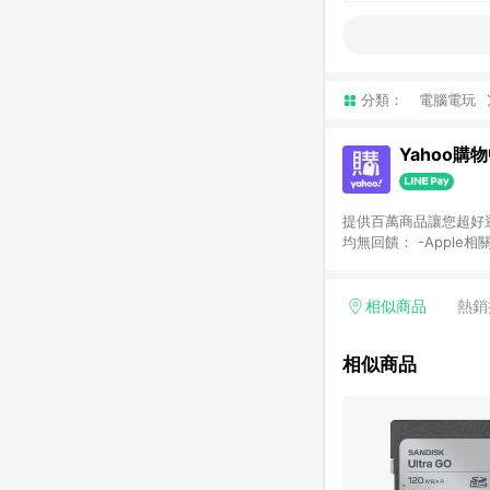
分類：
電腦電玩
Yahoo購
提供百萬商品讓您超好逛，15
均無回饋： -Apple相
塊) [2023/2/10起適用] -電玩/遊戲/相機/單眼/鏡頭/拍立得 [2024/6/1起適用] -內接硬碟、外接硬碟、主機板/顯示卡
[2026/5/18起適用
Yahoo超贈點回饋者
相似商品
熱銷
單回饋金額將扣除運費/
格： 如有相關事證認
相似商品