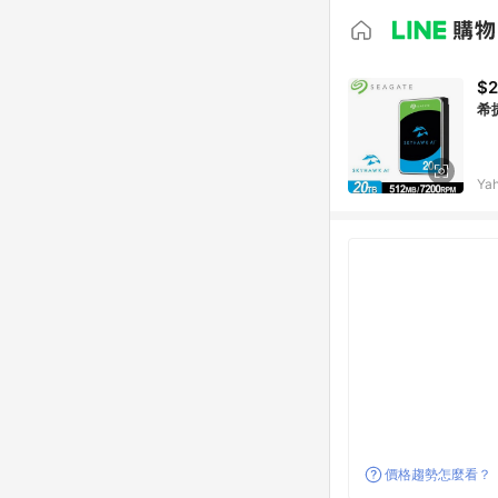
$2
希捷
Ya
價格趨勢怎麼看？