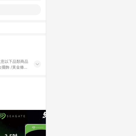
黃金擺飾 /黃金條
的購回饋活動享
除外) 3. 訂
轉賣不具回饋資
認定為準