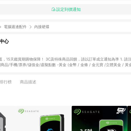
設定到價通知
電腦週邊配件
內接硬碟
物中心
天鑑賞期購物保障！ 3C及特殊商品回饋，請以訂單成立通知為準 1. 請注意以下品類商品
關商品/手機/票券/儲值金/虛擬點數 -黃金 (金幣 / 金條 / 金元寶 /立體黃金 / 
] 2. 以下訂單將不符合導購資格，亦不得使用點數紅包： - 點擊Yahoo奇摩APP
 - 購物中心商店之商品：商品賣場中有標示「商店」及顯示商店名稱者(指定活動店家
排行榜
商品描述
購物金/超贈點/福利金/紅利折抵/折價券等虛擬貨幣折抵 4. 大宗採購或批發
定您為大宗採購、批發轉賣而非最終消費使用者，相關認定以Yahoo購物中心之