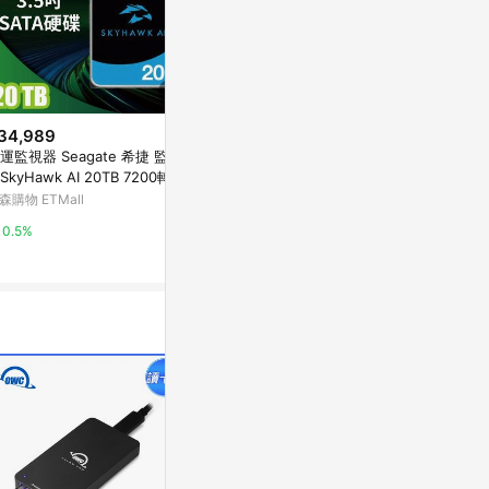
34,989
$999,999
$18,990
運監視器 Seagate 希捷 監控
昌運監視器 Seagate希捷 SkyHa
希捷企業號 Sea
SkyHawk AI 20TB 7200轉 3.
wk監控鷹 (ST18000VE002) 18
SATA 3.5
吋監控硬碟(ST20000VE003)
TB 3.5吋監控系統硬碟 (請來電
00NM002H
森購物 ETMall
台灣樂天市場
Yahoo購物中
洽詢)
0.5%
3%
0%