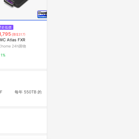
$27,700
$949
歷史低價
Kingston 金士頓 KC3000 4TB
AGI亞奇雷 AI2
1,795
(降$317)
4096GB SKC3000D/4096G PCI
SATA3 SSD
WC Atlas FXR
E 4.0 SSD 內接固態硬碟
PChome 24h購物
Yahoo購物中
Chome 24h購物
1%
0%
1%
 每年 550TB 的