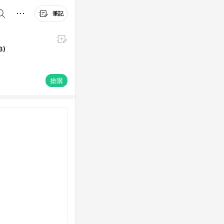
筆記
3)
搶購