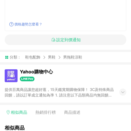
價格趨勢怎麼看？
設定到價通知
分類：
鞋包配飾
男鞋
男拖鞋涼鞋
Yahoo購物中心
提供百萬商品讓您超好逛，15天鑑賞期購物保障！ 3C及特殊商品
回饋，請以訂單成立通知為準 1. 請注意以下品類商品均無回饋：
-Apple相關商品/手機/票券/儲值金/虛擬點數 -黃金 (金幣 / 金條
/ 金元寶 /立體黃金 / 黃金擺飾 /黃金條塊) [2023/2/10起適用] -
電玩/遊戲/相機/單眼/鏡頭/拍立得 [2024/6/1起適用] -內接硬
相似商品
熱銷排行榜
商品描述
碟、外接硬碟、主機板/顯示卡[2026/5/18起適用] 2. 以下訂單將
不符合導購資格，亦不得使用點數紅包： - 點擊Yahoo奇摩APP
相似商品
的購回饋活動享Yahoo超贈點回饋者 - 購物中心商店之商品：商