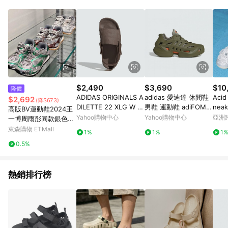
品賣場中有標示「商店」及顯示商店名稱者(指定活動店家除外)
3. 訂單回饋金額將扣除運費/購物金/超贈點/福利金/紅利折抵/折
價券等虛擬貨幣折抵 4. 大宗採購或批發轉賣不具回饋資格： 如
有相關事證認定您為大宗採購、批發轉賣而非最終消費使用者，
相關認定以Yahoo購物中心之認定為準
$2,490
$3,690
$10
降價
ADIDAS ORIGINALS A
adidas 愛迪達 休閒鞋
Acid
$2,692
(降$673)
DILETTE 22 XLG W 女
男鞋 運動鞋 adiFOM C
nea
高版BV運動鞋2024王
運動拖鞋-棕色-IE5648
LIMACOOL 綠 IF3937
鞋 /
Yahoo購物中心
Yahoo購物中心
亞洲
一博周雨彤同款銀色老
Pinko
爹鞋網格休閑鞋透氣
東森購物 ETMall
1%
1%
1
0.5%
熱銷排行榜