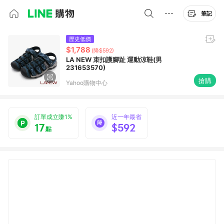
筆記
歷史低價
$1,788
(降$592)
LA NEW 束扣護腳趾 運動涼鞋(男
231653570)
搶購
Yahoo購物中心
訂單成立賺1%
近一年最省
17
$592
點