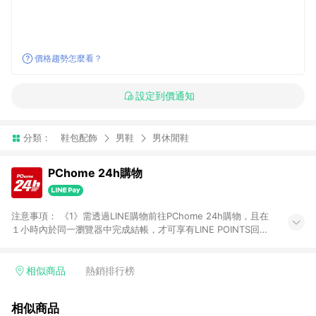
價格趨勢怎麼看？
設定到價通知
分類：
鞋包配飾
男鞋
男休閒鞋
PChome 24h購物
注意事項： 《1》需透過LINE購物前往PChome 24h購物，且在
１小時內於同一瀏覽器中完成結帳，才可享有LINE POINTS回饋
資格。 《2》LINE購物點數回饋僅限「PChome 24h購物」商品
(特殊類型商品、企業採購除外)，日本代購、旅遊、票券等商品不
在點數回饋範圍內。 《3》如取消訂單、退貨、購物中登出
相似商品
熱銷排行榜
PChome 24h購物帳號，將無法獲得點數回饋。 《4》如購買以
下類別商品，將無法獲得點數回饋： - 0-1歲奶粉、手機門號商
相似商品
品、票券、訂閱方案、PChome儲值商品、企業專區/企業採購、