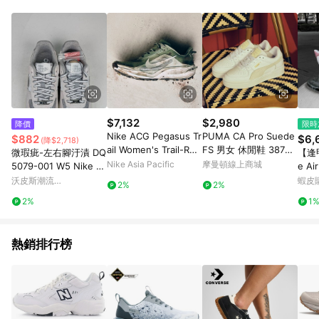
部分指定商品 - 下載軟體、奶粉/副食品、電腦軟體、InComm儲
值點數、點數/禮物卡 [2025/2/16起適用] - 票券全品項
[2026/6/2起適用] 《5》回饋點數的計算將會排除【訂單活動折
扣 (含折價券折扣)】、【P幣扣抵】、【現金積點扣抵】及【訂單
運費】等金額。 《6》符合LINE POINTS回饋資格之訂單將於商
家訂單頁面標示「LINE回饋」，若無此標示則 不符合回饋LINE
POINTS點數資格亦不得使用點數紅包 。 《7》LINE購物設有
「單一商品最高回饋點數」機制 (特殊活動時開放「回饋無上
限」)，以同一訂單中同一商品不論件數計算，並依訂單成立時間
$7,132
$2,980
降價
限時
當下LINE購物所設定的回饋機制為準。 《8》LINE購物為購物資
Nike ACG Pegasus Tr
PUMA CA Pro Suede
$882
$6,
(降$2,718)
訊整合性平台，商品資料更新會有時間差，如顯示之商品規格、
ail Women's Trail-Run
FS 男女 休閒鞋 38732
微瑕疵-左右腳汙漬 DQ
【逢甲
顏色、價位、贈品與PChome 24h購物銷售網頁不符，以銷售網
ning Shoes
714
Nike Asia Pacific
摩曼頓線上商城
5079-001 W5 Nike Ai
e Ai
頁標示為準！
r Force 1 '07 LX 銀灰
粉 粉
沃皮斯潮流
蝦皮
2%
2%
緞面 休閒鞋 女鞋
WORLDPEACE
2%
1
熱銷排行榜