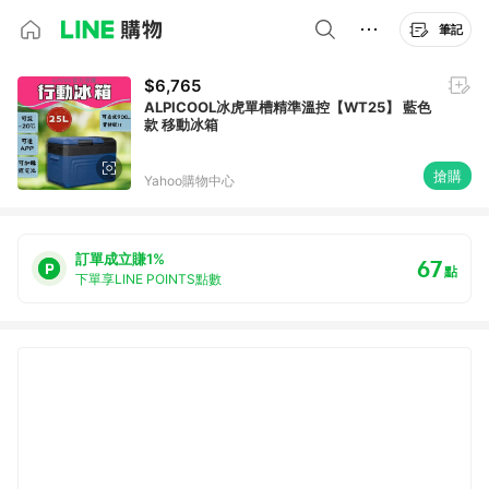
筆記
$6,765
ALPICOOL冰虎單槽精準溫控【WT25】 藍色
款 移動冰箱
搶購
Yahoo購物中心
訂單成立賺1%
67
點
下單享LINE POINTS點數