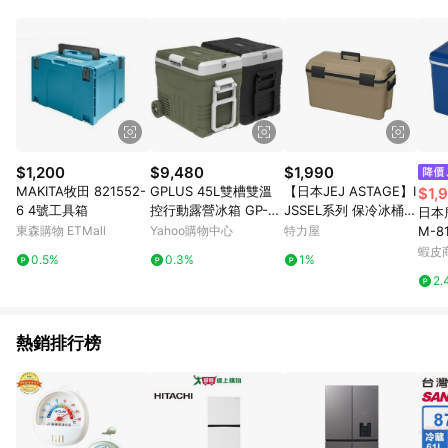
品賣場中有標示「商店」及顯示商店名稱者(指定活動店家除外)
3. 訂單回饋金額將扣除運費/購物金/超贈點/福利金/紅利折抵/折
價券等虛擬貨幣折抵 4. 大宗採購或批發轉賣不具回饋資格： 如
有相關事證認定您為大宗採購、批發轉賣而非最終消費使用者，
相關認定以Yahoo購物中心之認定為準
$1,200
$9,480
$1,990
MAKITA牧田 821552-
GPLUS 45L雙槽雙溫
【日本JEJ ASTAGE】I
$1,
6 4號工具箱
控行動露營冰箱 GP-M
JSSEL系列 保冷冰桶3
日本
CR02
5L 棕
東森購物 ETMall
Yahoo購物中心
特力屋
M-8
溫/
蝦皮
0.5%
0.3%
1%
箱/保鮮
2.
熱銷排行榜