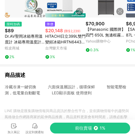
$70,900
$6,
限時加碼
降價
【Panasonic 國際牌】
【S
$89
$20,148
(降$2,239)
四門 650L 無邊框霧面
87
Dr.AV聖岡冰箱專用溫
HITACHI日立399L雙門
玻璃變頻電冰箱 極緻灰
箱 （
Yahoo購物中心
PCh
度計 冰箱專用溫度計
變頻冰箱HRTN6443S-
(NR-F651PG-H1)
溫度顯示器 不鏽鋼冰箱
PWHTW_含配送+安裝
蝦皮商城
台灣樂天市場
0.3%
1
專用溫度計 冰箱溫度計
【愛買】
2%
3%
商品描述
冷藏冷凍一鍵切換 六面保溫層設計，循環保鲜 智能電壓檢
測，低電量自動斷電 LED顯示面板 使用便利
LINE 購物是匯集購物情報與商品資訊的整合性平台，並依購物情報中的趨勢與
風格做合作網路商家的延伸商品推薦，商品資料更新會有時間差，請務必點擊
商品至各合作網路商家，確認現售價與購物條件，一切資訊以合作廠商網頁為
前往賣場
1%
準。
加入筆記
設定到價通知