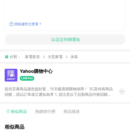
價格趨勢怎麼看？
設定到價通知
分類：
家電影音
大型家電
冰箱
Yahoo購物中心
提供百萬商品讓您超好逛，15天鑑賞期購物保障！ 3C及特殊商品
回饋，請以訂單成立通知為準 1. 請注意以下品類商品均無回饋：
-Apple相關商品/手機/票券/儲值金/虛擬點數 -黃金 (金幣 / 金條
/ 金元寶 /立體黃金 / 黃金擺飾 /黃金條塊) [2023/2/10起適用] -
電玩/遊戲/相機/單眼/鏡頭/拍立得 [2024/6/1起適用] -內接硬
相似商品
熱銷排行榜
商品描述
碟、外接硬碟、主機板/顯示卡[2026/5/18起適用] 2. 以下訂單將
不符合導購資格，亦不得使用點數紅包： - 點擊Yahoo奇摩APP
相似商品
的購回饋活動享Yahoo超贈點回饋者 - 購物中心商店之商品：商