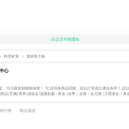
設定到價通知
料理家電
電鍋電子鍋
物中心
天鑑賞期購物保障！ 3C及特殊商品回饋，請以訂單成立通知為準 1. 請注意以下品類商品
關商品/手機/票券/儲值金/虛擬點數 -黃金 (金幣 / 金條 / 金元寶 /立體黃金 / 
] 2. 以下訂單將不符合導購資格，亦不得使用點數紅包： - 點擊Yahoo奇摩APP
 - 購物中心商店之商品：商品賣場中有標示「商店」及顯示商店名稱者(指定活動店家
排行榜
商品描述
購物金/超贈點/福利金/紅利折抵/折價券等虛擬貨幣折抵 4. 大宗採購或批發
定您為大宗採購、批發轉賣而非最終消費使用者，相關認定以Yahoo購物中心之