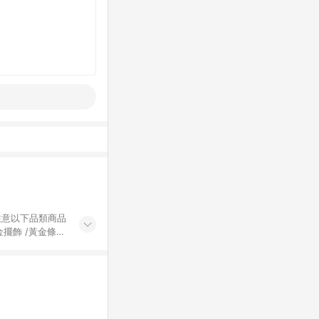
黃金擺飾 /黃金條
的購回饋活動享
除外) 3. 訂
轉賣不具回饋資
認定為準