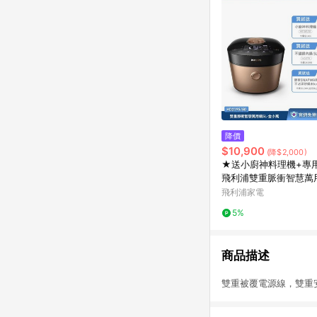
降價
$10,900
(降$2,000)
★送小廚神料理機+專
飛利浦雙重脈衝智慧萬用
小萬(HD2195/50)
飛利浦家電
5%
商品描述
雙重被覆電源線，雙重