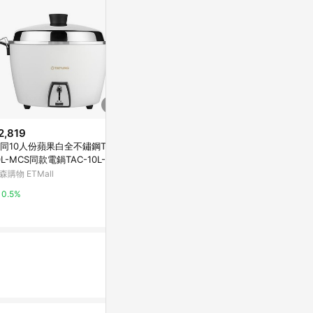
2,819
降價
限時加碼
同10人份蘋果白全不鏽鋼TAC-
$4,090
$470
(降$200)
0L-MCS同款電鍋TAC-10L-MC
大同電鍋TAC-15L-DG/RU 15人
電鍋蒸盤組電
森購物 ETMall
份 (紅色)
手提蒸盤適用大
15人份
萬家福線上購物
蝦皮購物
0.5%
1%
4.8%