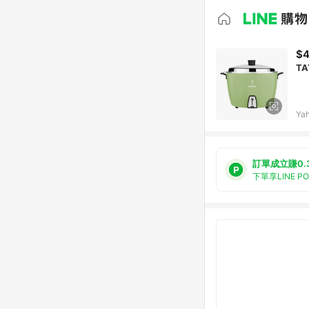
$4
TA
Ya
訂單成立賺0.
下單享LINE P