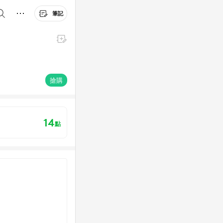
筆記
搶購
14
點