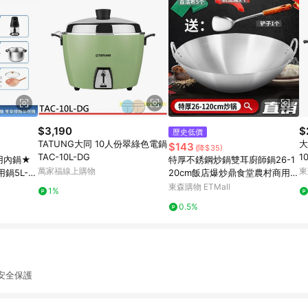
$3,190
$
歷史低價
TATUNG大同 10人份翠綠色電鍋
大
$143
(降$35)
TAC-10L-DG
1
用內鍋★
特厚不銹鋼炒鍋雙耳廚師鍋26-1
W
萬家福線上購物
東
鍋5L-金
20cm飯店爆炒鼎食堂農村商用特
大鍋
東森購物 ETMall
1%
0.5%
安全保護