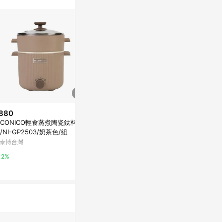
880
$4,390
歷史低價
ICONICO輕食蒸煮陶瓷鈦料理
【大同TATUNG】220V異電壓11
$1,546
(降$1
/NI-GP2503/奶茶色/組
人份全不鏽鋼電鍋【全配】(TAC
【南亞牌】6
-11L-MV2B)
泰博台灣
Yahoo購物中心
色) EC-206
特力屋
2%
0%
0%