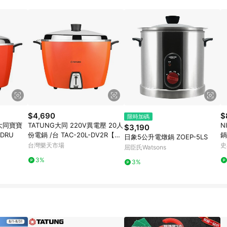
$4,690
$
限時加碼
 大同寶寶
TATUNG大同 220V異電壓 20人
N
$3,190
-DRU
份電鍋 /台 TAC-20L-DV2R【AP
鍋
日象5公升電燉鍋 ZOEP-5LS
P滿額下單10%點數(單一帳號最
台灣樂天市場
史
屈臣氏Watsons
高1500點)】8/31止
3%
3%