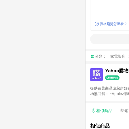
價格趨勢怎麼看？
分類：
家電影音
Yahoo購
提供百萬商品讓您超好逛，15
均無回饋： -Apple相
塊) [2023/2/10起適用] -電玩/遊戲/相機/單眼/鏡頭/拍立得 [2024/6/1起適用] -內接硬碟、外接硬碟、主機板/顯示卡
[2026/5/18起適用
Yahoo超贈點回饋者
相似商品
熱銷
單回饋金額將扣除運費/
格： 如有相關事證認
相似商品