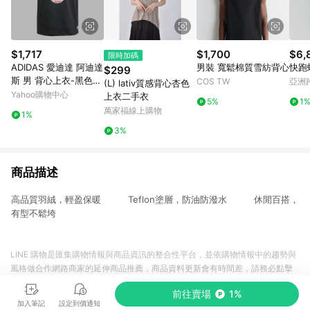
$1,717
$1,700
$6,
限時加碼
ADIDAS 愛迪達 阿迪達
男裝 寬鬆棉質雪紡背心
快跑
$299
斯 男 背心上衣-黑色
COS TW
亞洲
(L) lativ質感背心杏色
系-EXT Q12 VARSITY-
Pinko
Yahoo購物中心
上衣二手衣
5%
1
JP1003
萬家福線上購物
1%
3%
商品描述
高品質羽絨，輕盈保暖 Teflon塗層，防油防潑水 休閒百搭，
有型不鬆垮
LINE 購物是匯集購物情報與商品資訊的整合性平台，並依購物情報中的趨勢與
風格做合作網路商家的延伸商品推薦，商品資料更新會有時間差，請務必點擊
商品至各合作網路商家，確認現售價與購物條件，一切資訊以合作廠商網頁為
前往賣場
1%
準。
加入筆記
設定到價通知