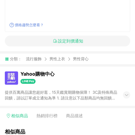
價格趨勢怎麼看？
設定到價通知
分類：
流行服飾
男性上衣
男性背心
Yahoo購物中心
提供百萬商品讓您超好逛，15天鑑賞期購物保障！ 3C及特殊商品
回饋，請以訂單成立通知為準 1. 請注意以下品類商品均無回饋：
-Apple相關商品/手機/票券/儲值金/虛擬點數 -黃金 (金幣 / 金條
/ 金元寶 /立體黃金 / 黃金擺飾 /黃金條塊) [2023/2/10起適用] -
電玩/遊戲/相機/單眼/鏡頭/拍立得 [2024/6/1起適用] -內接硬
相似商品
熱銷排行榜
商品描述
碟、外接硬碟、主機板/顯示卡[2026/5/18起適用] 2. 以下訂單將
不符合導購資格，亦不得使用點數紅包： - 點擊Yahoo奇摩APP
相似商品
的購回饋活動享Yahoo超贈點回饋者 - 購物中心商店之商品：商