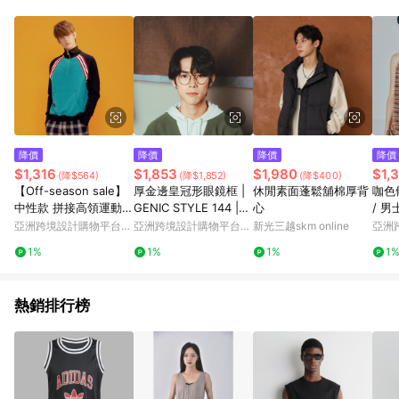
品賣場中有標示「商店」及顯示商店名稱者(指定活動店家除外)
3. 訂單回饋金額將扣除運費/購物金/超贈點/福利金/紅利折抵/折
價券等虛擬貨幣折抵 4. 大宗採購或批發轉賣不具回饋資格： 如
有相關事證認定您為大宗採購、批發轉賣而非最終消費使用者，
相關認定以Yahoo購物中心之認定為準
降價
降價
降價
降價
$1,316
$1,853
$1,980
$1,
(降$564)
(降$1,852)
(降$400)
【Off-season sale】
厚金邊皇冠形眼鏡框 |
休閒素面蓬鬆舖棉厚背
咖色
中性款 拼接高領運動衫
GENIC STYLE 144 |
心
/ 
/ 甲蟲綠
深度數適用
袖上
亞洲跨境設計購物平台
亞洲跨境設計購物平台
新光三越skm online
亞洲
Pinkoi
Pinkoi
Pinko
1%
1%
1%
1
熱銷排行榜