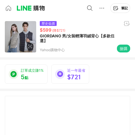
筆記
歷史低價
$599
(降$721)
GIORDANO 男/女裝輕薄羽絨背心【多款任
選】
搶購
Yahoo購物中心
訂單成立賺1%
近一年最省
5
$721
點