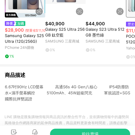
$40,900
$44,900
歷史
Galaxy S25 Ultra 256
Galaxy S23 Ultra 512
$28,900
$11
(雙重省$11,100)
GB 鈦空藍
GB 墨竹綠
Samsung Galaxy S25
POCO
Ultra (12G/256G)
SAMSUNG 三星商城
SAMSUNG 三星商城
512
PChome 24h購物
館
Yah
0%
0%
1%
0
商品描述
6.67吋90Hz LCD螢幕 高通S6s 4G Gen八核心 IP54防塵防
水+濕手螢幕觸控 5100mAh、45W超級閃充 軍規認證+SGS
國際抗摔雙認證
LINE 購物是匯集購物情報與商品資訊的整合性平台，並依購物情報中的趨勢與
風格做合作網路商家的延伸商品推薦，商品資料更新會有時間差，請務必點擊
商品至各合作網路商家，確認現售價與購物條件，一切資訊以合作廠商網頁為
前往賣場
準。