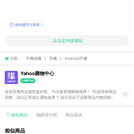
價格趨勢怎麼看？
設定到價通知
分類：
手機相機
手機
Android手機
Yahoo購物中心
提供百萬商品讓您超好逛，15天鑑賞期購物保障！ 3C及特殊商品
回饋，請以訂單成立通知為準 1. 請注意以下品類商品均無回饋：
-Apple相關商品/手機/票券/儲值金/虛擬點數 -黃金 (金幣 / 金條
/ 金元寶 /立體黃金 / 黃金擺飾 /黃金條塊) [2023/2/10起適用] -
電玩/遊戲/相機/單眼/鏡頭/拍立得 [2024/6/1起適用] -內接硬
相似商品
熱銷排行榜
商品描述
碟、外接硬碟、主機板/顯示卡[2026/5/18起適用] 2. 以下訂單將
不符合導購資格，亦不得使用點數紅包： - 點擊Yahoo奇摩APP
相似商品
的購回饋活動享Yahoo超贈點回饋者 - 購物中心商店之商品：商