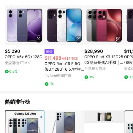
品賣場中有標示「商店」及顯示商店名稱者(指定活動店家除外)
3. 訂單回饋金額將扣除運費/購物金/超贈點/福利金/紅利折抵/折
價券等虛擬貨幣折抵 4. 大宗採購或批發轉賣不具回饋資格： 如
有相關事證認定您為大宗採購、批發轉賣而非最終消費使用者，
相關認定以Yahoo購物中心之認定為準
$5,290
$28,990
$11
降價
OPPO A6x 6G+128G
OPPO Find X9 12G25
OPPO
$11,488
(降$7,502)
6G哈蘇長焦AI手機 | 領
(8G
東森購物 ETMall
OPPO Reno16 F 5G
券折200 | APP下單賺
慧型
台灣樂天市場
東森購
(8G/128G) 6.57吋智
0.5%
4%回饋
慧型手機幻白星球
myfone網路門市
3%
0.
1%
熱銷排行榜