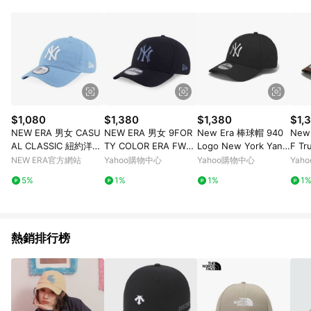
品賣場中有標示「商店」及顯示商店名稱者(指定活動店家除外)
3. 訂單回饋金額將扣除運費/購物金/超贈點/福利金/紅利折抵/折
價券等虛擬貨幣折抵 4. 大宗採購或批發轉賣不具回饋資格： 如
有相關事證認定您為大宗採購、批發轉賣而非最終消費使用者，
相關認定以Yahoo購物中心之認定為準
$1,080
$1,380
$1,380
$1,
NEW ERA 男女 CASU
NEW ERA 男女 9FOR
New Era 棒球帽 940
New
AL CLASSIC 紐約洋基
TY COLOR ERA FW25
Logo New York Yank
F Tr
天空藍 NE70698848
紐約洋基 黑 NE14700
ees 紐約洋基 黑 金屬
ank
NEW ERA官方網站
Yahoo購物中心
Yahoo購物中心
Yah
372
銀 帽子 老帽 NE11866
帽子 
5%
1%
1%
1
866
熱銷排行榜