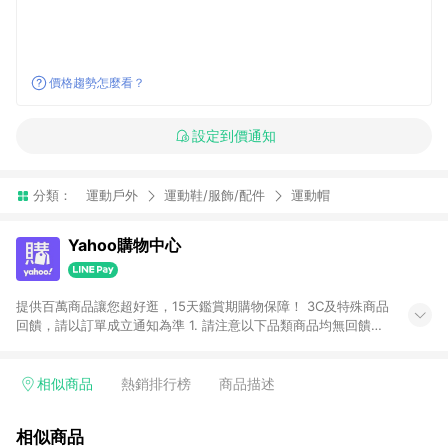
價格趨勢怎麼看？
設定到價通知
分類：
運動戶外
運動鞋/服飾/配件
運動帽
Yahoo購物中心
提供百萬商品讓您超好逛，15天鑑賞期購物保障！ 3C及特殊商品
回饋，請以訂單成立通知為準 1. 請注意以下品類商品均無回饋：
-Apple相關商品/手機/票券/儲值金/虛擬點數 -黃金 (金幣 / 金條
/ 金元寶 /立體黃金 / 黃金擺飾 /黃金條塊) [2023/2/10起適用] -
電玩/遊戲/相機/單眼/鏡頭/拍立得 [2024/6/1起適用] -內接硬
相似商品
熱銷排行榜
商品描述
碟、外接硬碟、主機板/顯示卡[2026/5/18起適用] 2. 以下訂單將
不符合導購資格，亦不得使用點數紅包： - 點擊Yahoo奇摩APP
相似商品
的購回饋活動享Yahoo超贈點回饋者 - 購物中心商店之商品：商