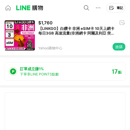
筆記
$1,760
【LINKGO】白鑽卡 非洲 eSIM卡 10天上網卡
每日3GB 高速流量(非洲網卡 阿爾及利亞 突尼
斯 埃及 南非 加納 留尼汪)
搶購
Yahoo購物中心
訂單成立賺1%
17
點
下單享LINE POINTS點數