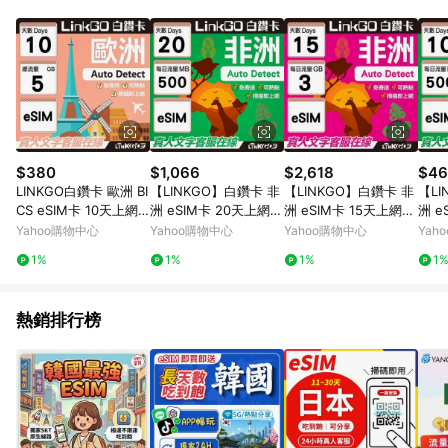
品賣場中有標示「商店」及顯示商店名稱者(指定活動店家除外)
3. 訂單回饋金額將扣除運費/購物金/超贈點/福利金/紅利折抵/折
價券等虛擬貨幣折抵 4. 大宗採購或批發轉賣不具回饋資格： 如
有相關事證認定您為大宗採購、批發轉賣而非最終消費使用者，
相關認定以Yahoo購物中心之認定為準
$380
$1,066
$2,618
$46
LINKGO白鑽卡 歐洲 BI
【LINKGO】白鑽卡 非
【LINKGO】白鑽卡 非
【LI
CS eSIM卡 10天上網
洲 eSIM卡 20天上網卡
洲 eSIM卡 15天上網卡
洲 e
卡 總流量5GB (歐洲網
每日500MB 高速流量
每日3GB 高速流量(非
每日
Yahoo購物中心
Yahoo購物中心
Yahoo購物中心
Yah
卡 西班牙 德國 奧地利
(非洲網卡 阿爾及利亞
洲網卡 阿爾及利亞 突
(非
1%
1%
1%
1
英國)
突尼斯 埃及 南非 加納
尼斯 埃及 南非 加納 留
突尼
留尼汪)
尼汪)
留尼
熱銷排行榜