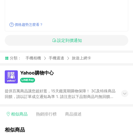
價格趨勢怎麼看？
設定到價通知
分類：
手機相機
手機週邊
旅遊上網卡
Yahoo購物中心
提供百萬商品讓您超好逛，15天鑑賞期購物保障！ 3C及特殊商品
回饋，請以訂單成立通知為準 1. 請注意以下品類商品均無回饋：
-Apple相關商品/手機/票券/儲值金/虛擬點數 -黃金 (金幣 / 金條
/ 金元寶 /立體黃金 / 黃金擺飾 /黃金條塊) [2023/2/10起適用] -
電玩/遊戲/相機/單眼/鏡頭/拍立得 [2024/6/1起適用] -內接硬
相似商品
熱銷排行榜
商品描述
碟、外接硬碟、主機板/顯示卡[2026/5/18起適用] 2. 以下訂單將
不符合導購資格，亦不得使用點數紅包： - 點擊Yahoo奇摩APP
相似商品
的購回饋活動享Yahoo超贈點回饋者 - 購物中心商店之商品：商