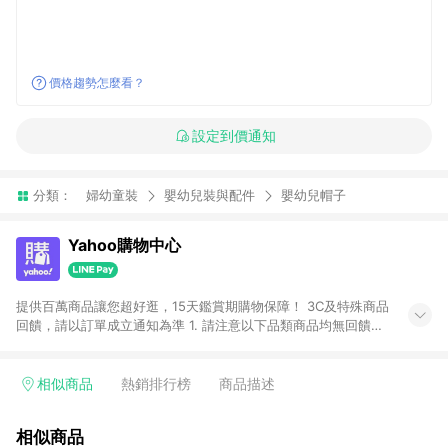
價格趨勢怎麼看？
設定到價通知
分類：
婦幼童裝
嬰幼兒裝與配件
嬰幼兒帽子
Yahoo購物中心
提供百萬商品讓您超好逛，15天鑑賞期購物保障！ 3C及特殊商品
回饋，請以訂單成立通知為準 1. 請注意以下品類商品均無回饋：
-Apple相關商品/手機/票券/儲值金/虛擬點數 -黃金 (金幣 / 金條
/ 金元寶 /立體黃金 / 黃金擺飾 /黃金條塊) [2023/2/10起適用] -
電玩/遊戲/相機/單眼/鏡頭/拍立得 [2024/6/1起適用] -內接硬
相似商品
熱銷排行榜
商品描述
碟、外接硬碟、主機板/顯示卡[2026/5/18起適用] 2. 以下訂單將
不符合導購資格，亦不得使用點數紅包： - 點擊Yahoo奇摩APP
相似商品
的購回饋活動享Yahoo超贈點回饋者 - 購物中心商店之商品：商