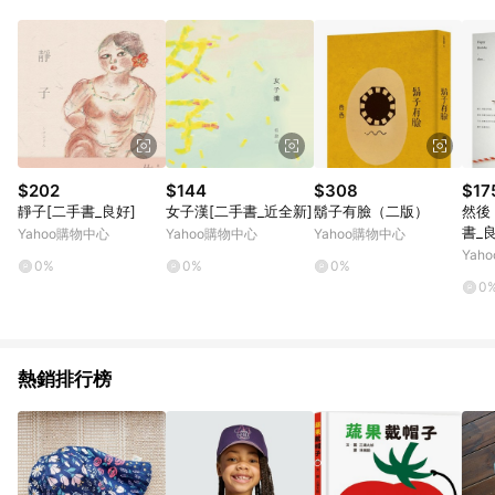
品賣場中有標示「商店」及顯示商店名稱者(指定活動店家除外)
3. 訂單回饋金額將扣除運費/購物金/超贈點/福利金/紅利折抵/折
價券等虛擬貨幣折抵 4. 大宗採購或批發轉賣不具回饋資格： 如
有相關事證認定您為大宗採購、批發轉賣而非最終消費使用者，
相關認定以Yahoo購物中心之認定為準
$202
$144
$308
$17
靜子[二手書_良好]
女子漢[二手書_近全新]
鬍子有臉（二版）
然後
書_良
Yahoo購物中心
Yahoo購物中心
Yahoo購物中心
Yah
0%
0%
0%
0
熱銷排行榜