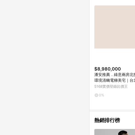
$8,980,000
潘安推薦．綠意兩房北
環境清幽電梯美宅｜台
區溫泉路
5168實價登錄比價王
0%
熱銷排行榜