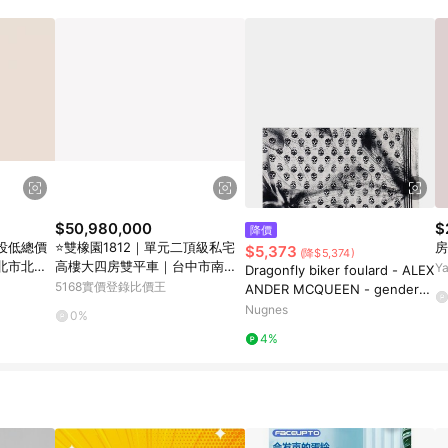
$50,980,000
$
降價
投低總價
⭐️雙橡園1812｜單元二頂級私宅
房
$5,373
(降$5,374)
北市北投
高樓大四房雙平車｜台中市南屯
Y
Dragonfly biker foulard - ALEX
區龍富路四段
5168實價登錄比價王
ANDER MCQUEEN - gender_
Man
Nugnes
0%
4%