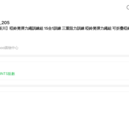
,205
新川】啞鈴凳彈力繩訓練組 15合1訓練 三重阻力訓練 啞鈴凳彈力繩組 可折疊啞
hoo購物中心
OINTS點數