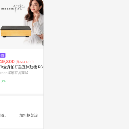
$315
降價
降價
成功 健腹腳踏拉力器
49,800
$332
(降$14,000)
(降$36)
Yahoo購物中心
Fit全身拍打垂直律動機 RC2
muva拉拉美
green運動家具商城
東森購物 ETMa
0%
3%
0.5%
肉刺激。 加粗框架設