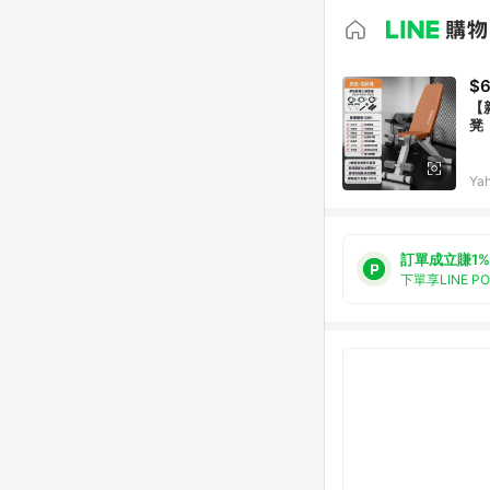
$6
【
凳
Ya
訂單成立賺1%
下單享LINE P