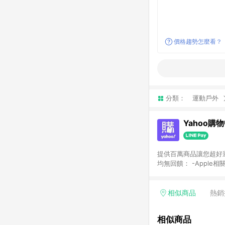
價格趨勢怎麼看？
分類：
運動戶外
Yahoo購
提供百萬商品讓您超好逛，15
均無回饋： -Apple相
塊) [2023/2/10起適用] -電玩/遊戲/相機/單眼/鏡頭/拍立得 [2024/6/1起適用] -內接硬碟、外接硬碟、主機板/顯示卡
[2026/5/18起適用
Yahoo超贈點回饋者
相似商品
熱銷
單回饋金額將扣除運費/
格： 如有相關事證認
相似商品