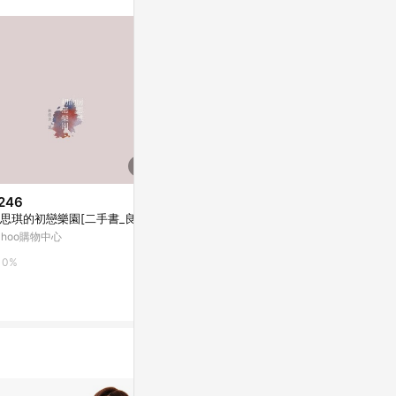
246
$1,904
$8,490
思琪的初戀樂園[二手書_良好]
【微瑕特惠】【福利品】抽象畫
Galaxy Tab 
• 奶茶米棕色II- 臥室掛畫
ahoo購物中心
SAMSUNG 
亞洲跨境設計購物平台 Pinkoi
0%
0%
1%