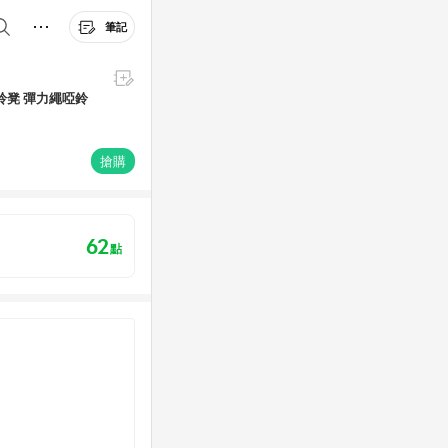
筆記
鈴凳 彈力繩啞鈴
搶購
62
點