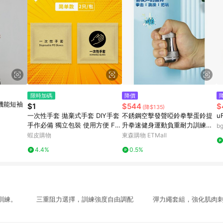
限時加碼
降價
太空機能短袖
$1
$544
$
(降$135)
一次性手套 拋棄式手套 DIY手套
不銹鋼空擊發聲啞鈴拳擊蛋鈴提
u
手作必備 獨立包裝 使用方便 FP
升拳速健身運動負重耐力訓練便
b
0003
攜
蝦皮購物
東森購物 ETMall
4.4%
0.5%
力訓練。 三重阻力選擇，訓練強度自由調配 彈力繩套組，強化肌