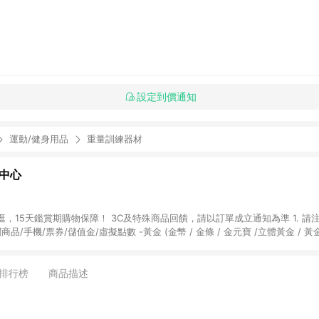
設定到價通知
運動/健身用品
重量訓練器材
物中心
天鑑賞期購物保障！ 3C及特殊商品回饋，請以訂單成立通知為準 1. 請注意以下品類商品
關商品/手機/票券/儲值金/虛擬點數 -黃金 (金幣 / 金條 / 金元寶 /立體黃金 / 
] 2. 以下訂單將不符合導購資格，亦不得使用點數紅包： - 點擊Yahoo奇摩APP
 - 購物中心商店之商品：商品賣場中有標示「商店」及顯示商店名稱者(指定活動店家
排行榜
商品描述
購物金/超贈點/福利金/紅利折抵/折價券等虛擬貨幣折抵 4. 大宗採購或批發
定您為大宗採購、批發轉賣而非最終消費使用者，相關認定以Yahoo購物中心之