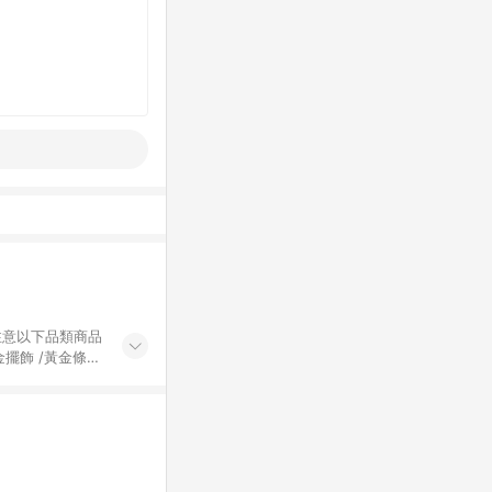
黃金擺飾 /黃金條
的購回饋活動享
除外) 3. 訂
轉賣不具回饋資
認定為準