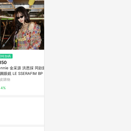
$880
$120
限時加碼
視鼎Z-POLS 包覆式 濾藍光眼鏡
硬質塑膠防護
150
豹紋茶(S)
特力屋
ennie 金采源 洪恩採 同款眼鏡
PChome 24h購物
圓眼鏡 LE SSERAFIM BP BLA
1%
KPINK 女生眼鏡 132
皮購物
1%
4%