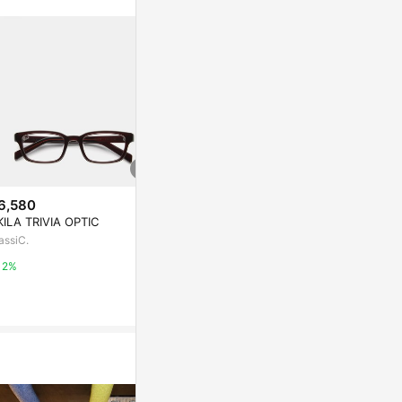
6,580
$3,840
降價
KILA TRIVIA OPTIC
ANNA SU
$399
(降$681)
舞蝶光學眼鏡(紅
assiC.
瑞士 SHADEZ - 兒童抗藍光眼
PChome 24h
鏡-摩卡咖
2%
媽咪愛
1%
0.5%