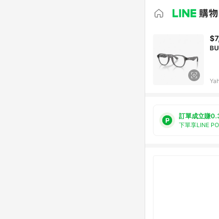
$7
B
Ya
訂單成立賺0.
下單享LINE P