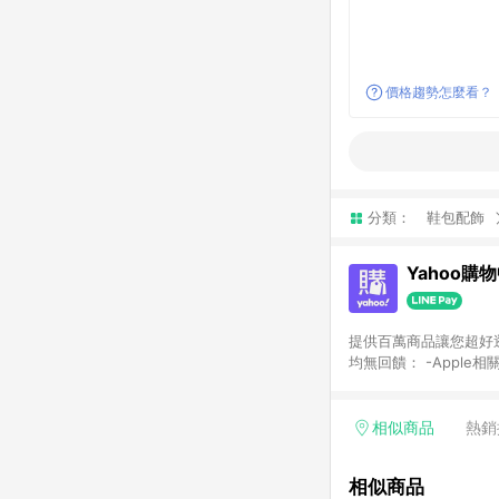
價格趨勢怎麼看？
分類：
鞋包配飾
Yahoo購
提供百萬商品讓您超好逛，15
均無回饋： -Apple相
塊) [2023/2/10起適用] -電玩/遊戲/相機/單眼/鏡頭/拍立得 [2024/6/1起適用] -內接硬碟、外接硬碟、主機板/顯示卡
[2026/5/18起適用
Yahoo超贈點回饋者
相似商品
熱銷
單回饋金額將扣除運費/
格： 如有相關事證認
相似商品