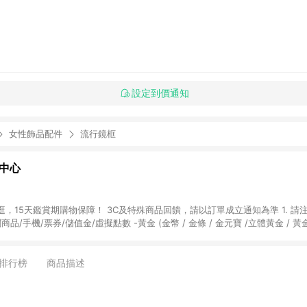
設定到價通知
女性飾品配件
流行鏡框
物中心
天鑑賞期購物保障！ 3C及特殊商品回饋，請以訂單成立通知為準 1. 請注意以下品類商品
關商品/手機/票券/儲值金/虛擬點數 -黃金 (金幣 / 金條 / 金元寶 /立體黃金 / 
] 2. 以下訂單將不符合導購資格，亦不得使用點數紅包： - 點擊Yahoo奇摩APP
 - 購物中心商店之商品：商品賣場中有標示「商店」及顯示商店名稱者(指定活動店家
排行榜
商品描述
購物金/超贈點/福利金/紅利折抵/折價券等虛擬貨幣折抵 4. 大宗採購或批發
定您為大宗採購、批發轉賣而非最終消費使用者，相關認定以Yahoo購物中心之