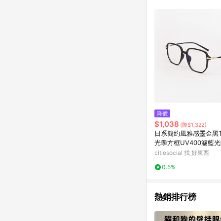
降價
$1,038
(降$1,322)
日系簡約風雅感墨金黑T
光學方框UV400濾藍光
黑
citiesocial 找 好東西
0.5%
熱銷排行榜