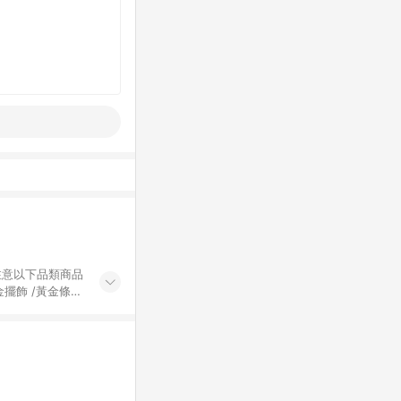
黃金擺飾 /黃金條
的購回饋活動享
除外) 3. 訂
轉賣不具回饋資
認定為準