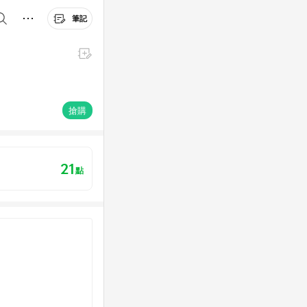
筆記
搶購
21
點