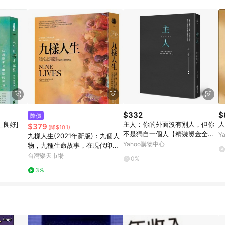
$332
$
降價
_良好]
主人：你的外面沒有別人，但你
人
$379
(降$101)
不是獨自一個人【精裝燙金全新
Y
九樣人生(2021年新版)：九個人
彩圖版】
Yahoo購物中心
物，九種生命故事，在現代印度
的蛻變風暴中守護著信仰的尊嚴
台灣樂天市場
0%
【城邦讀書花園】
3%