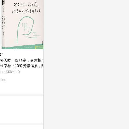
71
$133
$175
每天吃十四顆藥，依舊相信會
耶穌門徒生平的省思[二手書_良
備用人生_Re
到幸福：10道憂鬱傷痕，陪你
好]
Yahoo購物中
起放下痛苦，救回[二手書_良
ahoo購物中心
Yahoo購物中心
1%
]
0%
0%