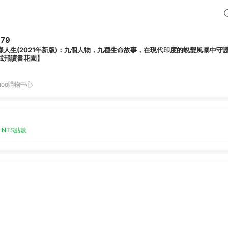
379
樣人生(2021年新版)：九個人物，九種生命故事，在現代印度的蛻變風暴中守
城邦讀書花園】
hoo購物中心
OINTS點數