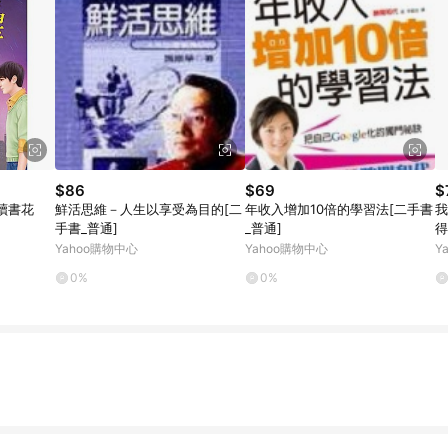
$86
$69
$
讀書花
鮮活思維－人生以享受為目的[二
年收入增加10倍的學習法[二手書
我
手書_普通]
_普通]
得
一
Yahoo購物中心
Yahoo購物中心
Y
好
0%
0%