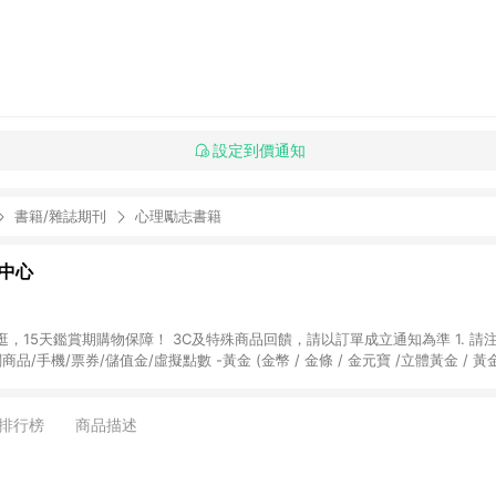
設定到價通知
書籍/雜誌期刊
心理勵志書籍
物中心
天鑑賞期購物保障！ 3C及特殊商品回饋，請以訂單成立通知為準 1. 請注意以下品類商品
關商品/手機/票券/儲值金/虛擬點數 -黃金 (金幣 / 金條 / 金元寶 /立體黃金 / 
] 2. 以下訂單將不符合導購資格，亦不得使用點數紅包： - 點擊Yahoo奇摩APP
 - 購物中心商店之商品：商品賣場中有標示「商店」及顯示商店名稱者(指定活動店家
排行榜
商品描述
購物金/超贈點/福利金/紅利折抵/折價券等虛擬貨幣折抵 4. 大宗採購或批發
定您為大宗採購、批發轉賣而非最終消費使用者，相關認定以Yahoo購物中心之