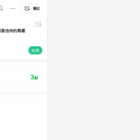
筆記
護著信仰的尊嚴
搶購
3
點