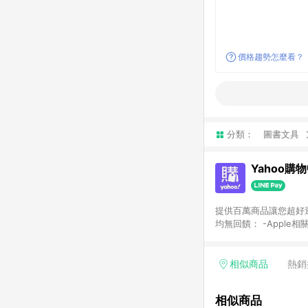
價格趨勢怎麼看？
分類：
圖書文具
Yahoo購
提供百萬商品讓您超好逛，15
均無回饋： -Apple相
塊) [2023/2/10起適用] -電玩/遊戲/相機/單眼/鏡頭/拍立得 [2024/6/1起適用] -內接硬碟、外接硬碟、主機板/顯示卡
[2026/5/18起適用
Yahoo超贈點回饋者
相似商品
熱銷
單回饋金額將扣除運費/
格： 如有相關事證認
相似商品