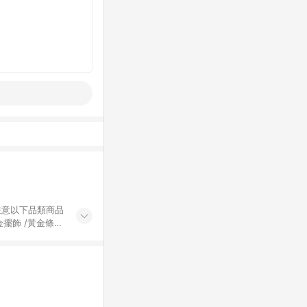
黃金擺飾 /黃金條
的購回饋活動享
除外) 3. 訂
轉賣不具回饋資
認定為準