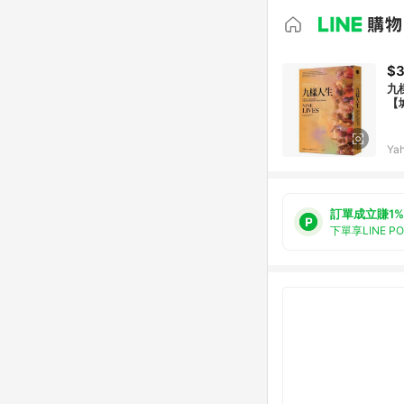
$
九
【
Ya
訂單成立賺1%
下單享LINE P